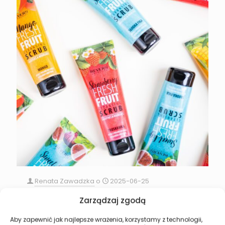
Renata Zawadzka
o
2025-06-25
Ciało pamięta przyjemność. Podaruj mu ją z
Zarządzaj zgodą
Revers Cosmetics
Aby zapewnić jak najlepsze wrażenia, korzystamy z technologii,
Każdego dnia dajemy z siebie wszystko – w pracy,