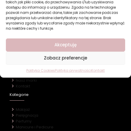
takich jak pliki cookie, do przechowywania i/lub uzyskiwania
w domu, dla innych. A kiedy wreszcie przychodzi
dostępu do informacji o urządzeniu. Zgoda na te technologie
moment tylko dla nas… często nie wiemy, co z
[…]
pozwoli nam przetwarzać dane, takie jak zachowanie podczas
przeglądania lub unikalne identyfikatory na tej stronie. Brak
wyrażenia zgody lub wycofanie zgody może niekorzystnie wpłynąć
0
Czytaj więcej
na niektóre cechy i funkcje.
Akceptuję
Zobacz preferencje
Revers Cosmetics
Polityka Cookies
Polityka prywatności
Kontakt
O firmie
Nasz marki
Kontakt
Kategorie
Makijaż
Pielęgnacja
Perfumy
Manicure i Pedicure