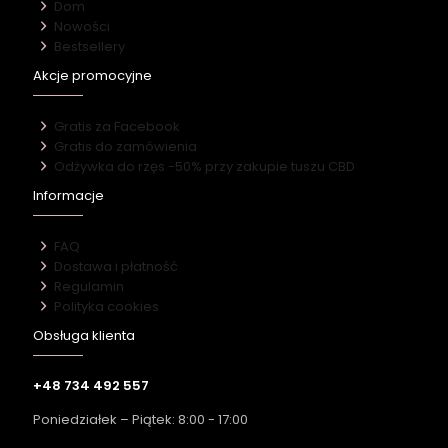
Dom
Nowości
Bestsellery
Akcje promocyjne
Gratis za Facebook
Gratis do zamówienia
Odżywka do rzęs -50% przy zakupie tuszu CBD
Informacje
FAQ
Dostawa i płatność
Regulamin
Polityka cookies
Obsługa klienta
+48 734 492 557
Poniedziałek – Piątek: 8:00 - 17:00