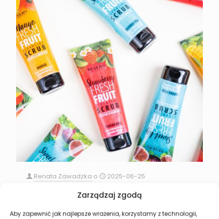
Renata Zawadzka
o
2025-06-25
Ciało pamięta przyjemność. Podaruj mu ją z
Zarządzaj zgodą
Revers Cosmetics
Aby zapewnić jak najlepsze wrażenia, korzystamy z technologii,
Każdego dnia dajemy z siebie wszystko – w pracy,