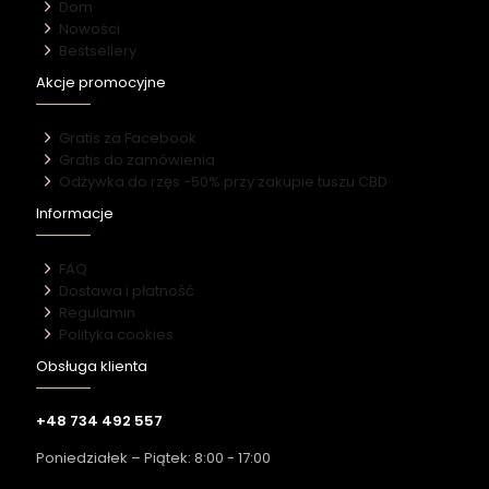
Dom
Nowości
Bestsellery
Akcje promocyjne
Gratis za Facebook
Gratis do zamówienia
Odżywka do rzęs -50% przy zakupie tuszu CBD
Informacje
FAQ
Dostawa i płatność
Regulamin
Polityka cookies
Obsługa klienta
+48 734 492 557
Poniedziałek – Piątek: 8:00 - 17:00