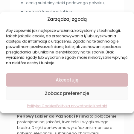
cenią subtelny efekt perłowego połysku,
szukają trwałego lakieru,
Zarządzaj zgodą
oczekują łatwej aplikacji,
chcą uzyskać profesjonalny efekt w
Aby zapewnić jak najlepsze wrażenia, korzystamy z technologii,
domowych warunkach.
takich jak pliki cookie, do przechowywania i/lub uzyskiwania
dostępu do informacji o urządzeniu. Zgoda na te technologie
pozwoli nam przetwarzać dane, takie jak zachowanie podczas
Efekt
przeglądania lub unikalne identyfikatory na tej stronie. Brak
wyrażenia zgody lub wycofanie zgody może niekorzystnie wpłynąć
Po zastosowaniu lakieru paznokcie zyskują:
na niektóre cechy i funkcje.
elegancki perłowy połysk,
Akceptuję
intensywny kolor,
gładką powierzchnię,
Zobacz preferencje
trwałe wykończenie,
estetyczny i zadbany wygląd.
Polityka Cookies
Polityka prywatności
Kontakt
Perłowy Lakier do Paznokci Prima
to połączenie
profesjonalnej jakości, trwałości i wyjątkowego
blasku. Dzięki perłowemu wykończeniu manicure
nabiera elegancji i subtelnego charakteru,