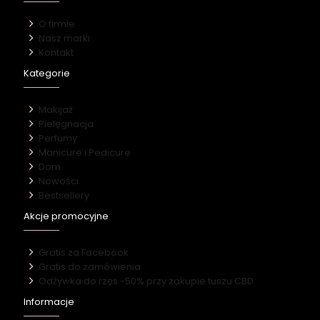
O firmie
Nasz marki
Kontakt
Kategorie
Makijaż
Pielęgnacja
Perfumy
Manicure i Pedicure
Dom
Nowości
Bestsellery
Akcje promocyjne
Gratis za Facebook
Gratis do zamówienia
Odżywka do rzęs -50% przy zakupie tuszu CBD
Informacje