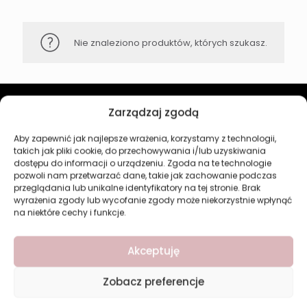
Nie znaleziono produktów, których szukasz.
Zarządzaj zgodą
Revers Cosmetics
Aby zapewnić jak najlepsze wrażenia, korzystamy z technologii,
takich jak pliki cookie, do przechowywania i/lub uzyskiwania
O firmie
dostępu do informacji o urządzeniu. Zgoda na te technologie
Nasz marki
pozwoli nam przetwarzać dane, takie jak zachowanie podczas
Kontakt
przeglądania lub unikalne identyfikatory na tej stronie. Brak
wyrażenia zgody lub wycofanie zgody może niekorzystnie wpłynąć
Kategorie
na niektóre cechy i funkcje.
Makijaż
Akceptuję
Pielęgnacja
Perfumy
Zobacz preferencje
Manicure i Pedicure
Dom