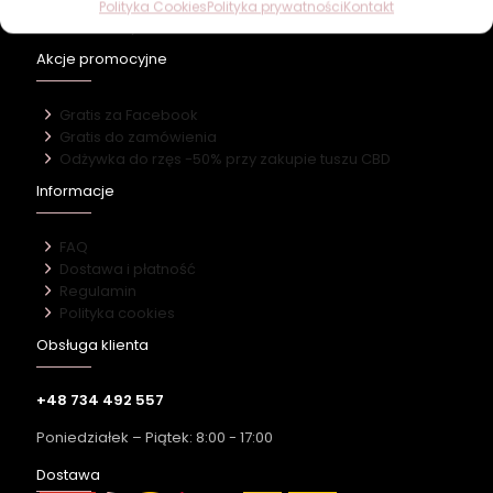
Nowości
Polityka Cookies
Polityka prywatności
Kontakt
Bestsellery
Akcje promocyjne
Gratis za Facebook
Gratis do zamówienia
Odżywka do rzęs -50% przy zakupie tuszu CBD
Informacje
FAQ
Dostawa i płatność
Regulamin
Polityka cookies
Obsługa klienta
+48 734 492 557
Poniedziałek – Piątek: 8:00 - 17:00
Dostawa