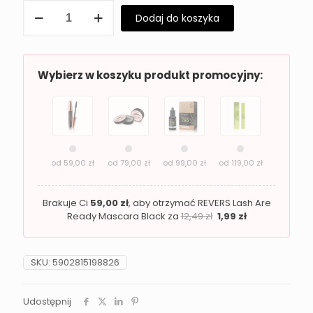
ilość
Dodaj do koszyka
Krem
do
stóp
Revers
z
Wybierz w koszyku produkt promocyjny:
miętą
–
Zmiękczający
i
odświeżający
od
59,00
zł
od
79,00
zł
od
99,00
zł
od
119,00
zł
Brakuje Ci
59,00
zł
, aby otrzymać REVERS Lash Are
Ready Mascara Black za
12,49
zł
1,99
zł
SKU:
5902815198826
Udostępnij