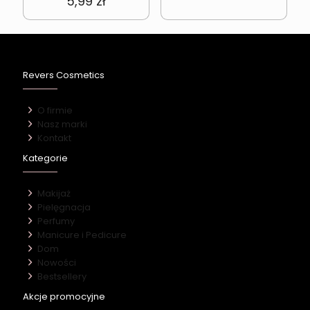
5,99
zł
Revers Cosmetics
O firmie
Nasz marki
Kontakt
Kategorie
Makijaż
Pielęgnacja
Perfumy
Manicure i Pedicure
Dom
Nowości
Bestsellery
Akcje promocyjne