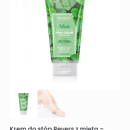
Krem do stóp Revers z miętą –