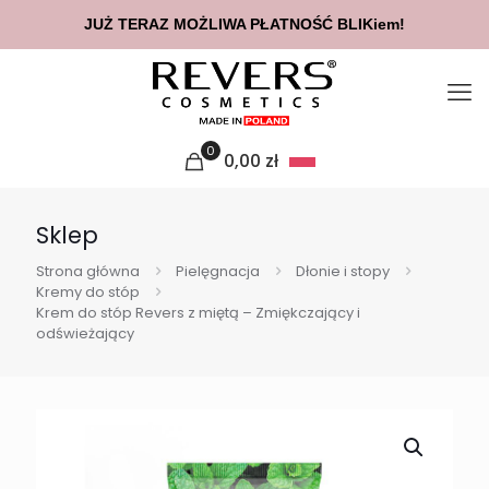
JUŻ TERAZ MOŻLIWA PŁATNOŚĆ BLIKiem!
0
0,00
zł
Sklep
Strona główna
Pielęgnacja
Dłonie i stopy
Kremy do stóp
Krem do stóp Revers z miętą – Zmiękczający i
odświeżający