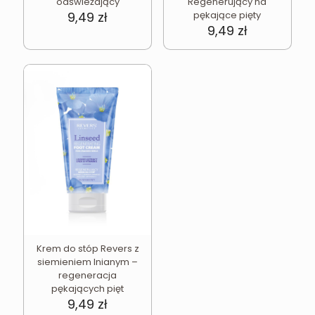
odświeżający
Regenerujący na
9,49
zł
pękające pięty
9,49
zł
Krem do stóp Revers z
siemieniem lnianym –
regeneracja
pękających pięt
9,49
zł