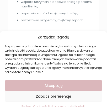
wspiera utrzymanie odpowiedniego poziomu
nawilżenia,
poprawia komfort zmęczonych stóp,
pozostawia przyjemny, miętowy zapach.
Jak stosować?
Zarządzaj zgodą
Nanieś niewielką ilość
kremu do stóp Revers z
miętą
na czystą i osuszoną skórę stóp, zwłaszcza
Aby zapewnić jak najlepsze wrażenia, korzystamy z technologii,
na pięty i miejsca narażone na zrogowacenia.
takich jak pliki cookie, do przechowywania i/lub uzyskiwania
dostępu do informacji o urządzeniu. Zgoda na te technologie
Delikatnie wmasuj aż do całkowitego wchłonięcia.
pozwoli nam przetwarzać dane, takie jak zachowanie podczas
przeglądania lub unikalne identyfikatory na tej stronie. Brak
Stosuj codziennie, najlepiej po kąpieli lub przed
wyrażenia zgody lub wycofanie zgody może niekorzystnie wpłynąć
snem.
na niektóre cechy i funkcje.
Dla kogo?
Akceptuję
Krem do stóp Revers z miętą
będzie
Zobacz preferencje
doskonałym wyborem dla osób, które:
mają zrogowaciałą i suchą skórę stóp,
Polityka Cookies
Polityka prywatności
Kontakt