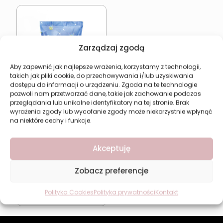
Zarządzaj zgodą
Aby zapewnić jak najlepsze wrażenia, korzystamy z technologii,
takich jak pliki cookie, do przechowywania i/lub uzyskiwania
dostępu do informacji o urządzeniu. Zgoda na te technologie
pozwoli nam przetwarzać dane, takie jak zachowanie podczas
przeglądania lub unikalne identyfikatory na tej stronie. Brak
wyrażenia zgody lub wycofanie zgody może niekorzystnie wpłynąć
na niektóre cechy i funkcje.
Krem do stóp Revers z
siemieniem lnianym –
Akceptuję
regeneracja
pękających pięt
Zobacz preferencje
9,49
zł
Polityka Cookies
Polityka prywatności
Kontakt
Dodaj do koszyka