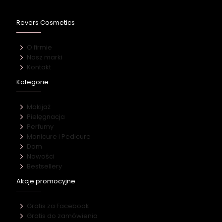
Revers Cosmetics
O firmie
Nasz marki
Kontakt
Kategorie
Makijaż
Pielęgnacja
Perfumy
Manicure i Pedicure
Dom
Nowości
Bestsellery
Akcje promocyjne
Gratis za Facebook
Gratis do zamówienia