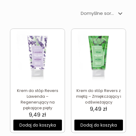
Krem do stóp Revers
Krem do stóp Revers z
Lawenda –
miętą – Zmiękczający i
Regenerujący na
odświeżający
pękające pięty
9,49
zł
9,49
zł
Dodaj do koszyka
Dodaj do koszyka