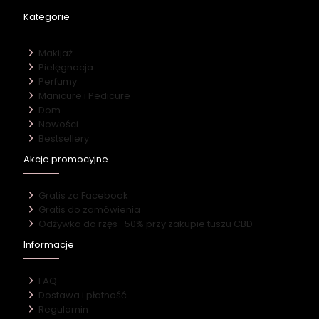
Kategorie
Makijaż
Pielęgnacja
Perfumy
Manicure i Pedicure
Dom
Nowości
Bestsellery
Akcje promocyjne
Gratis za Facebook
Gratis do zamówienia
Odżywka do rzęs -50% przy zakupie tuszu CBD
Informacje
FAQ
Dostawa i płatność
Regulamin