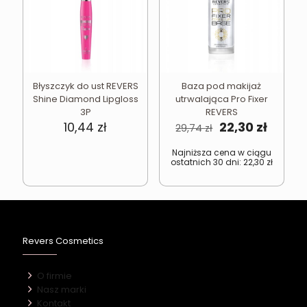
Błyszczyk do ust REVERS
Baza pod makijaż
Shine Diamond Lipgloss
utrwalająca Pro Fixer
3P
REVERS
Pierwotna
Aktual
10,44
zł
22,30
zł
29,74
zł
cena
cena
wynosiła:
wynosi
Najniższa cena w ciągu
ostatnich 30 dni:
22,30
zł
29,74 zł.
22,30 z
Revers Cosmetics
O firmie
Nasz marki
Kontakt