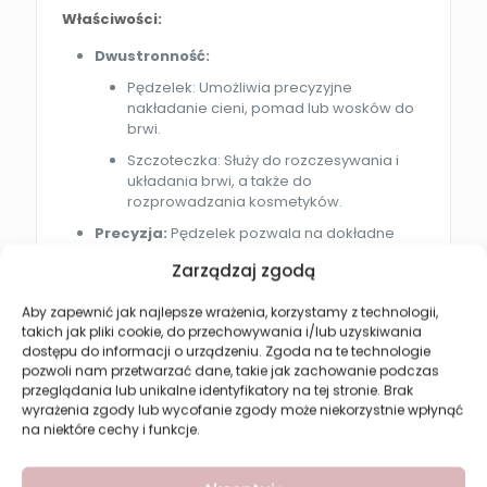
Właściwości:
Dwustronność:
Pędzelek: Umożliwia precyzyjne
nakładanie cieni, pomad lub wosków do
brwi.
Szczoteczka: Służy do rozczesywania i
układania brwi, a także do
rozprowadzania kosmetyków.
Precyzja:
Pędzelek pozwala na dokładne
wypełnienie brwi i nadanie im pożądanego
Zarządzaj zgodą
kształtu.
Wielofunkcyjność:
Idealny do stosowania z
Aby zapewnić jak najlepsze wrażenia, korzystamy z technologii,
różnymi produktami do brwi.
takich jak pliki cookie, do przechowywania i/lub uzyskiwania
dostępu do informacji o urządzeniu. Zgoda na te technologie
Wygoda:
Dwustronna konstrukcja oszczędza
pozwoli nam przetwarzać dane, takie jak zachowanie podczas
miejsce w kosmetyczce.
przeglądania lub unikalne identyfikatory na tej stronie. Brak
wyrażenia zgody lub wycofanie zgody może niekorzystnie wpłynąć
Jak używać:
na niektóre cechy i funkcje.
Modelowanie:
Użyj pędzelka, aby nałożyć
wybrany kosmetyk na brwi, nadając im