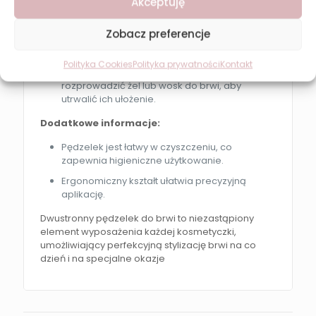
Akceptuję
odpowiedni kształt.
Rozczesywanie:
Użyj szczoteczki, aby
Zobacz preferencje
rozczesać brwi i usunąć nadmiar produktu,
uzyskując naturalny efekt.
Polityka Cookies
Polityka prywatności
Kontakt
Utrwalanie:
Szczoteczką możesz również
rozprowadzić żel lub wosk do brwi, aby
utrwalić ich ułożenie.
Dodatkowe informacje:
Pędzelek jest łatwy w czyszczeniu, co
zapewnia higieniczne użytkowanie.
Ergonomiczny kształt ułatwia precyzyjną
aplikację.
Dwustronny pędzelek do brwi to niezastąpiony
element wyposażenia każdej kosmetyczki,
umożliwiający perfekcyjną stylizację brwi na co
dzień i na specjalne okazje