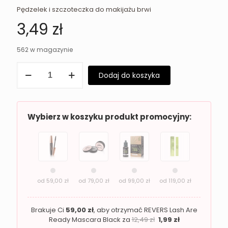
Pędzelek i szczoteczka do makijażu brwi
3,49
zł
562 w magazynie
ilość
Dodaj do koszyka
REVERS
pędzelek
2w1
do
brwi
Wybierz w koszyku produkt promocyjny:
od
59,00
zł
od
79,00
zł
od
99,00
zł
od
119,00
zł
Brakuje Ci
59,00
zł
, aby otrzymać REVERS Lash Are
Ready Mascara Black za
12,49
zł
1,99
zł