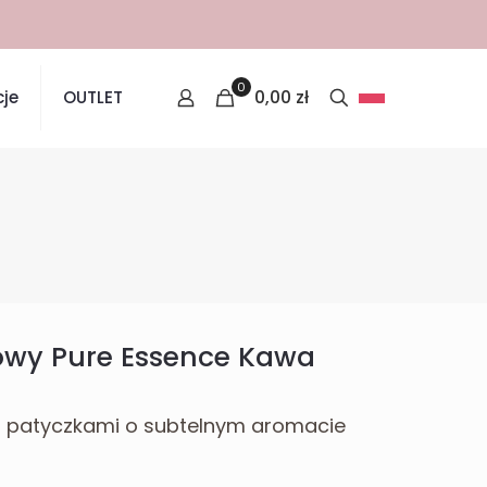
0
0,00
zł
je
OUTLET
owy Pure Essence Kawa
z patyczkami o subtelnym aromacie