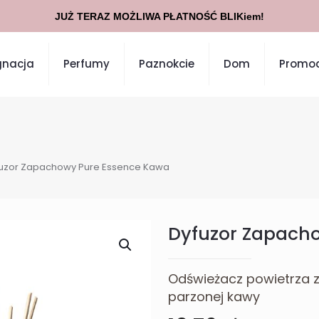
JUŻ TERAZ MOŻLIWA PŁATNOŚĆ BLIKiem!
gnacja
Perfumy
Paznokcie
Dom
Promoc
uzor Zapachowy Pure Essence Kawa
Dyfuzor Zapach
Odświeżacz powietrza 
parzonej kawy