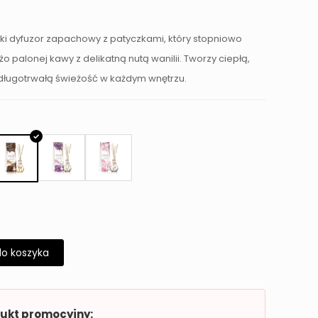
ki dyfuzor zapachowy z patyczkami, który stopniowo
 palonej kawy z delikatną nutą wanilii. Tworzy ciepłą,
 długotrwałą świeżość w każdym wnętrzu.
do koszyka
dukt promocyjny: