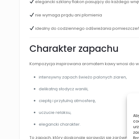
elegancki szklany flakon pasujący do każdego wnę
nie wymaga prądu ani płomienia
idealny do codziennego odświeżania pomieszcze
Charakter zapachu
Kompozycja inspirowana aromatem kawy wnosi do wn
intensywny zapach świeżo palonych ziaren,
delikatną słodycz wanilii,
ciepłą i przytulną atmosferę,
uczucie relaksu,
Aby
co
elegancki charakter.
urz
zac
To zapach, który doskonale sprawdzi się zarówno po
Br