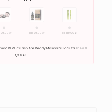
d
79,00
zł
od
99,00
zł
od
119,00
zł
zymać REVERS Lash Are Ready Mascara Black za
12,49
zł
1,99
zł