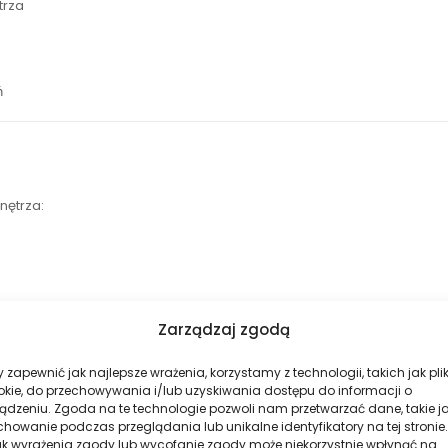
trza
ń
ętrza:
Zarządzaj zgodą
 zapewnić jak najlepsze wrażenia, korzystamy z technologii, takich jak plik
okie, do przechowywania i/lub uzyskiwania dostępu do informacji o
ądzeniu. Zgoda na te technologie pozwoli nam przetwarzać dane, takie j
howanie podczas przeglądania lub unikalne identyfikatory na tej stronie.
dczas porannej kawy, jak i wieczornego odpoczynku.
ak wyrażenia zgody lub wycofanie zgody może niekorzystnie wpłynąć na