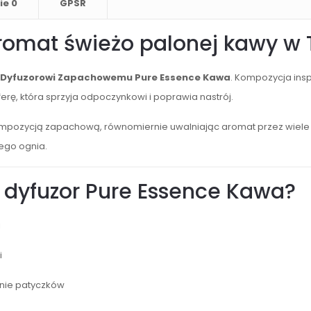
ie
0
GPSR
romat świeżo palonej kawy 
Dyfuzorowi Zapachowemu Pure Essence Kawa
. Kompozycja ins
ferę, która sprzyja odpoczynkowi i poprawia nastrój.
ompozycją zapachową, równomiernie uwalniając aromat przez wiele t
ego ognia.
 dyfuzor Pure Essence Kawa?
i
i
anie patyczków