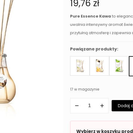
19,76
zł
Pure Essence Kawa
to eleganc
uwalnia intensywny aromat świeżo
przytulną atmosferę i zapewnia
Powiązane produkty:
17 w magazynie
ilość
Dodaj 
Dyfuzor
Zapachowy
Pure
Wybierz w koszyku pro