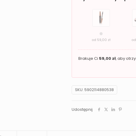
Essence
Kawa
od
59,00
zł
o
Brakuje Ci
59,00
zł
, aby otr
SKU:
5902114880538
Udostępnij