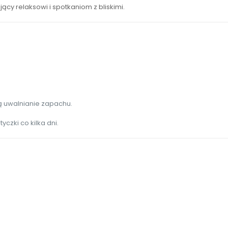
ący relaksowi i spotkaniom z bliskimi.
ą uwalnianie zapachu.
czki co kilka dni.