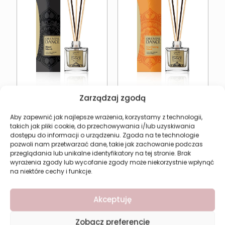
Zarządzaj zgodą
Dyfuzor Zapachowy
Dyfuzor Zapachowy
Pure Essence Oriental
Pure Essence Oriental
Aby zapewnić jak najlepsze wrażenia, korzystamy z technologii,
Dance Blaze Myrrh
Dance Enveloping Musk
takich jak pliki cookie, do przechowywania i/lub uzyskiwania
15,55
zł
15,55
zł
dostępu do informacji o urządzeniu. Zgoda na te technologie
pozwoli nam przetwarzać dane, takie jak zachowanie podczas
Dodaj do koszyka
Dodaj do koszyka
przeglądania lub unikalne identyfikatory na tej stronie. Brak
wyrażenia zgody lub wycofanie zgody może niekorzystnie wpłynąć
na niektóre cechy i funkcje.
Akceptuję
Zobacz preferencje