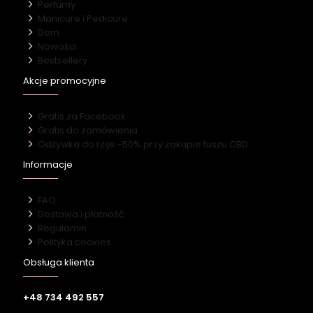
Perfumy
Manicure i Pedicure
Dom
Nowości
Bestsellery
Akcje promocyjne
Gratis za Facebook
Gratis do zamówienia
Odżywka do rzęs -50% przy zakupie tuszu CBD
Informacje
FAQ
Dostawa i płatność
Regulamin
Polityka cookies
Obsługa klienta
+48 734 492 557