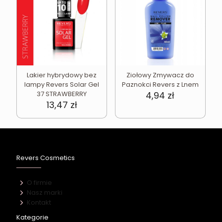
Lakier hybrydowy bez
Ziołowy Zmywacz do
lampy Revers Solar Gel
Paznokci Revers z Lnem
37 STRAWBERRY
4,94
zł
13,47
zł
Revers Cosmetics
O firmie
Nasz marki
Kontakt
Kategorie