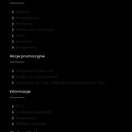
Makijaż
Pielęgnacja
Perfumy
Manicure i Pedicure
Dom
Nowości
Bestsellery
Akcje promocyjne
Gratis za Facebook
Gratis do zamówienia
Odżywka do rzęs -50% przy zakupie tuszu CBD
Informacje
FAQ
Dostawa i płatność
Regulamin
Polityka cookies