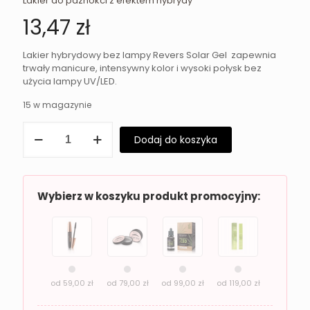
Lakier do paznokci z efektem hybrydy
13,47
zł
Lakier hybrydowy bez lampy Revers Solar Gel zapewnia
trwały manicure, intensywny kolor i wysoki połysk bez
użycia lampy UV/LED.
15 w magazynie
ilość
Dodaj do koszyka
Lakier
hybrydowy
bez
lampy
Revers
Wybierz w koszyku produkt promocyjny:
Solar
Gel
35
WET
MARENGO
od
59,00
zł
od
79,00
zł
od
99,00
zł
od
119,00
zł