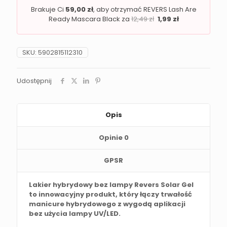
Brakuje Ci
59,00
zł
, aby otrzymać REVERS Lash Are
Ready Mascara Black za
12,49
zł
1,99
zł
SKU:
5902815112310
Udostępnij
Opis
Opinie
0
GPSR
Lakier hybrydowy bez lampy Revers Solar Gel
to innowacyjny produkt, który łączy trwałość
manicure hybrydowego z wygodą aplikacji
bez użycia lampy UV/LED.