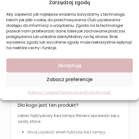
Zarządzaj zgodą
odporność na zarysowania
szybkie utwardzanie na świetle słonecznym
Aby zapewnić jak najlepsze wrażenia, korzystamy z technologii,
takich jak pliki cookie, do przechowywania i/lub uzyskiwania
łatwa aplikacja
dostępu do informacji o urządzeniu. Zgoda na te technologie
estetyczne i trwałe wykończenie
pozwoli nam przetwarzać dane, takie jak zachowanie podczas
przeglądania lub unikalne identyfikatory na tej stronie. Brak
wyrażenia zgody lub wycofanie zgody może niekorzystnie wpłynąć
Zastosowanie i efekt
na niektóre cechy i funkcje.
Lakier hybrydowy bez lampy Revers Solar Gel
pozwala uzyskać trwały i błyszczący manicure o
Akceptuję
intensywnym kolorze. Paznokcie wyglądają świeżo
i elegancko przez wiele dni.
Zobacz preferencje
Dla lepszego efektu i zwiększenia trwałości można
zastosować top coat z tej samej serii.
Polityka Cookies
Polityka prywatności
Kontakt
Dla kogo jest ten produkt?
Lakier hybrydowy bez lampy Revers sprawdzi się u
osób, które:
chcą uzyskać efekt hybrydy bez lampy