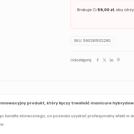
ICE
Brakuje Ci
59,00
zł
, aby otr
SKU:
5902815112280
Udostępnij
innowacyjny produkt, który łączy trwałość manicure hybrydow
go światła słonecznego, co pozwala uzyskać profesjonalny efekt w
tw.