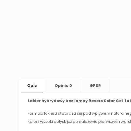
Opis
Opinie
0
GPSR
Lakier hybrydowy bez lampy Revers Solar Gel to 
Formuła lakieru utwardza się pod wpływem naturalne
kolor i wysoki połysk już po nałożeniu pierwszych wars