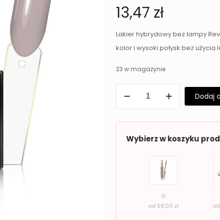
13,47
zł
Lakier hybrydowy bez lampy Rev
kolor i wysoki połysk bez użycia
23 w magazynie
ilość
Dodaj 
Lakier
hybrydowy
bez
Wybierz w koszyku pro
lampy
Revers
Solar
Gel
32
od
59,00
zł
o
NUGAT