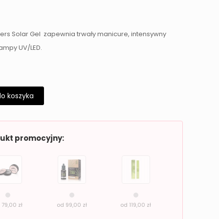
ers Solar Gel zapewnia trwały manicure, intensywny
 lampy UV/LED.
do koszyka
dukt promocyjny:
d
79,00
zł
od
99,00
zł
od
119,00
zł