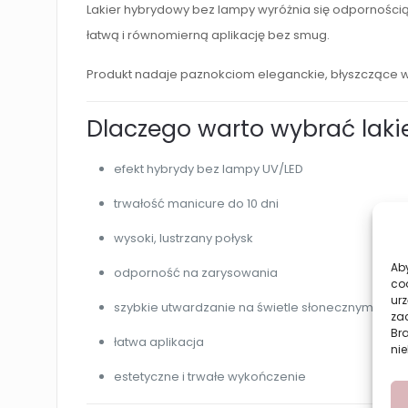
Lakier hybrydowy bez lampy wyróżnia się odpornością 
łatwą i równomierną aplikację bez smug.
Produkt nadaje paznokciom eleganckie, błyszczące w
Dlaczego warto wybrać laki
efekt hybrydy bez lampy UV/LED
trwałość manicure do 10 dni
wysoki, lustrzany połysk
Aby
odporność na zarysowania
co
urz
szybkie utwardzanie na świetle słonecznym
zac
Br
łatwa aplikacja
nie
estetyczne i trwałe wykończenie