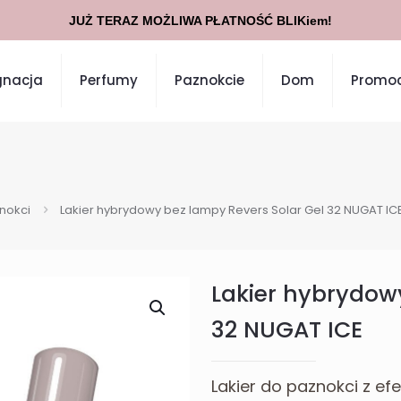
JUŻ TERAZ MOŻLIWA PŁATNOŚĆ BLIKiem!
gnacja
Perfumy
Paznokcie
Dom
Promoc
znokci
Lakier hybrydowy bez lampy Revers Solar Gel 32 NUGAT IC
Lakier hybrydow
32 NUGAT ICE
Lakier do paznokci z e