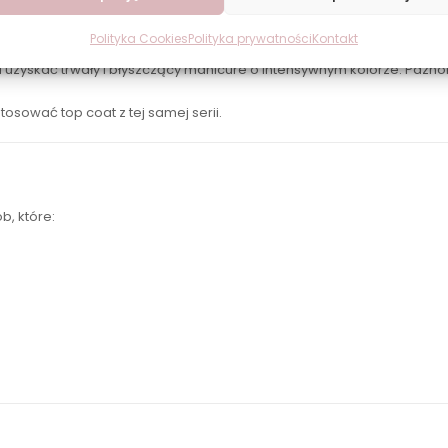
Polityka Cookies
Polityka prywatności
Kontakt
uzyskać trwały i błyszczący manicure o intensywnym kolorze. Paznok
osować top coat z tej samej serii.
b, które: