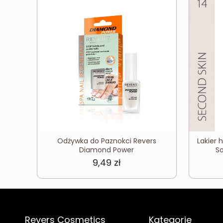
Odżywka do Paznokci Revers
Lakier
Diamond Power
So
9,49
zł
Revers Cosmetics
Kategorie