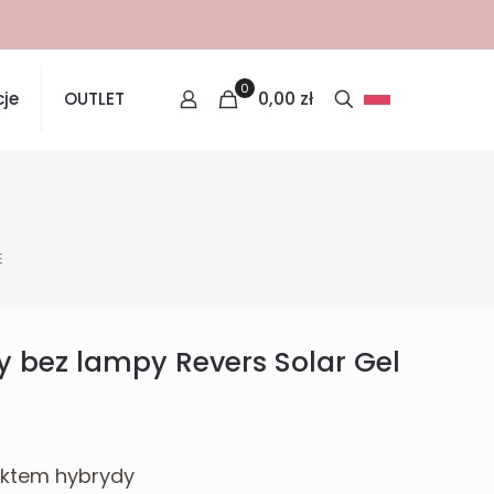
0
0,00
zł
je
OUTLET
E
y bez lampy Revers Solar Gel
fektem hybrydy