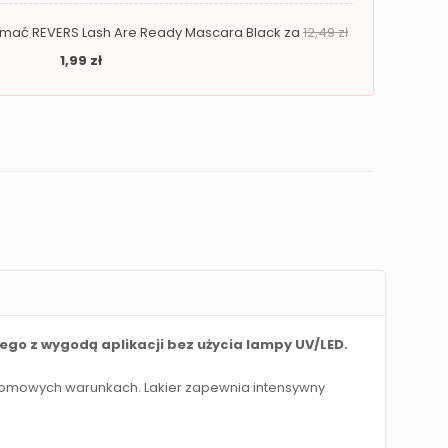
zymać REVERS Lash Are Ready Mascara Black za
12,49
zł
1,99
zł
ego z wygodą aplikacji bez użycia lampy UV/LED.
 domowych warunkach. Lakier zapewnia intensywny