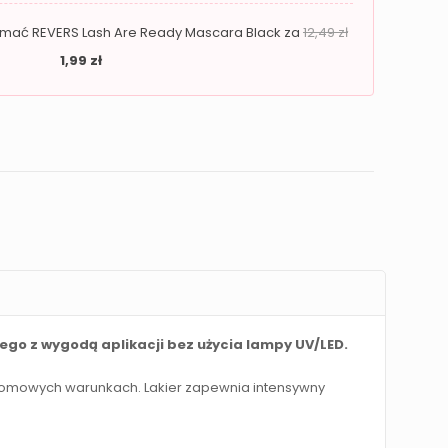
zymać REVERS Lash Are Ready Mascara Black za
12,49
zł
1,99
zł
ego z wygodą aplikacji bez użycia lampy UV/LED.
 domowych warunkach. Lakier zapewnia intensywny