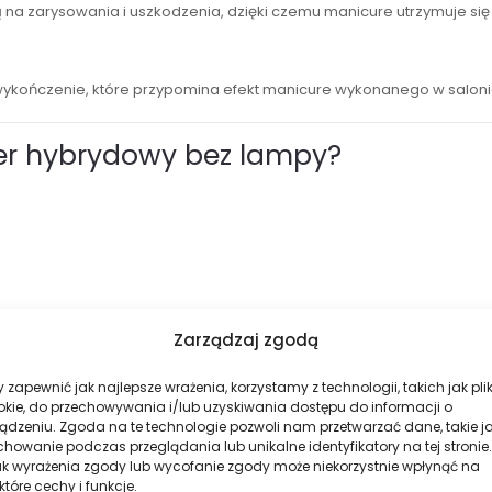
na zarysowania i uszkodzenia, dzięki czemu manicure utrzymuje się 
ykończenie, które przypomina efekt manicure wykonanego w saloni
er hybrydowy bez lampy?
Zarządzaj zgodą
 zapewnić jak najlepsze wrażenia, korzystamy z technologii, takich jak plik
okie, do przechowywania i/lub uzyskiwania dostępu do informacji o
ądzeniu. Zgoda na te technologie pozwoli nam przetwarzać dane, takie j
howanie podczas przeglądania lub unikalne identyfikatory na tej stronie.
ak wyrażenia zgody lub wycofanie zgody może niekorzystnie wpłynąć na
które cechy i funkcje.