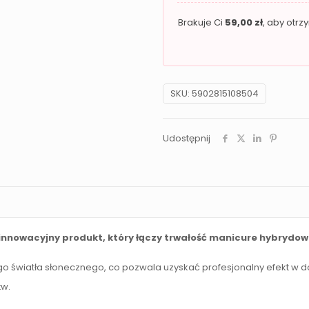
WINE
Brakuje Ci
59,00
zł
, aby otr
SKU:
5902815108504
Udostępnij
innowacyjny produkt, który łączy trwałość manicure hybrydow
go światła słonecznego, co pozwala uzyskać profesjonalny efekt w
tw.