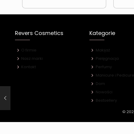
Revers Cosmetics
Kategorie
O firmie
Makijaż
Nasz marki
Pielęgnacja
Kontakt
Perfumy
Manicure i Pedicur
Dom
Nowości
Bestsellery
© 202