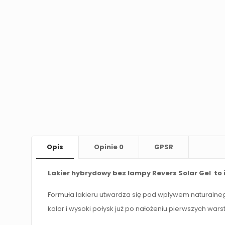
Opis
Opinie
0
GPSR
Lakier hybrydowy bez lampy Revers Solar Gel to 
Formuła lakieru utwardza się pod wpływem naturalne
kolor i wysoki połysk już po nałożeniu pierwszych wars