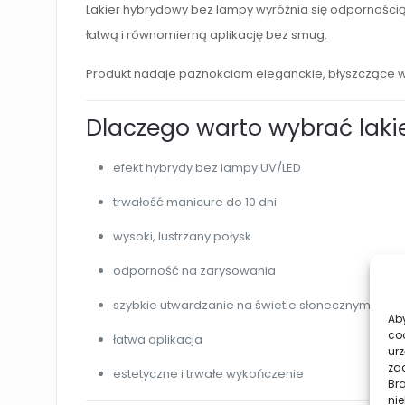
Lakier hybrydowy bez lampy wyróżnia się odpornością 
łatwą i równomierną aplikację bez smug.
Produkt nadaje paznokciom eleganckie, błyszczące w
Dlaczego warto wybrać laki
efekt hybrydy bez lampy UV/LED
trwałość manicure do 10 dni
wysoki, lustrzany połysk
odporność na zarysowania
szybkie utwardzanie na świetle słonecznym
Aby
co
łatwa aplikacja
urz
zac
estetyczne i trwałe wykończenie
Br
nie