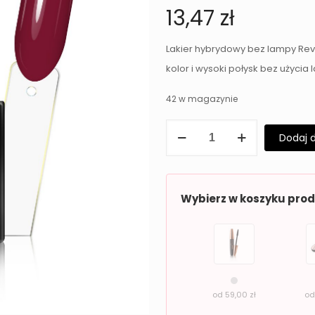
13,47
zł
Lakier hybrydowy bez lampy Rev
kolor i wysoki połysk bez użycia
42 w magazynie
ilość
Dodaj 
Lakier
hybrydowy
bez
Wybierz w koszyku pro
lampy
Revers
Solar
Gel
11
od
59,00
zł
o
DRY