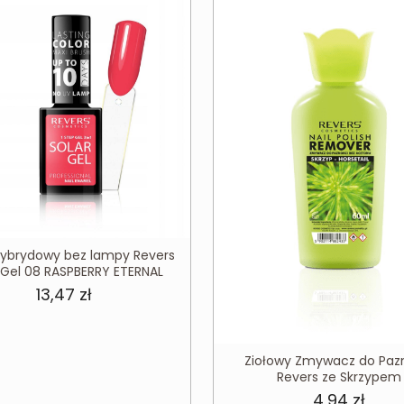
 hybrydowy bez lampy Revers
 Gel 08 RASPBERRY ETERNAL
13,47
zł
Ziołowy Zmywacz do Paz
Revers ze Skrzypem
4,94
zł