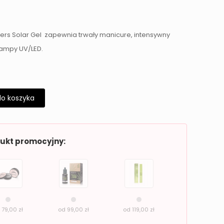
ers Solar Gel zapewnia trwały manicure, intensywny
 lampy UV/LED.
do koszyka
dukt promocyjny:
d
79,00
zł
od
99,00
zł
od
119,00
zł