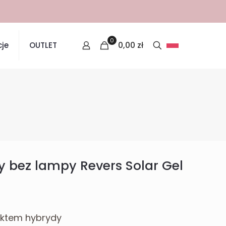
0
0,00
zł
je
OUTLET
y bez lampy Revers Solar Gel
fektem hybrydy