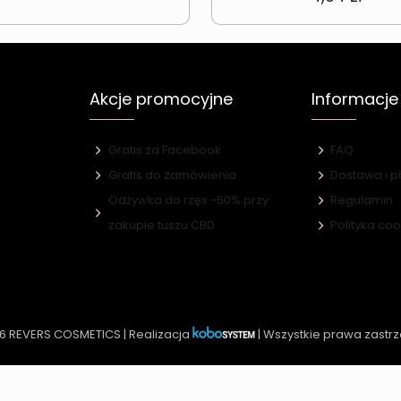
Akcje promocyjne
Informacje
Gratis za Facebook
FAQ
Gratis do zamówienia
Dostawa i p
Odżywka do rzęs -50% przy
Regulamin
e
zakupie tuszu CBD
Polityka co
6 REVERS COSMETICS | Realizacja
| Wszystkie prawa zastr