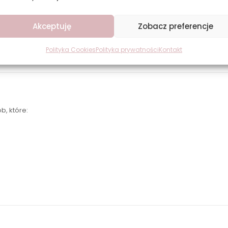
Akceptuję
Zobacz preferencje
uzyskać trwały i błyszczący manicure o intensywnym kolorze. Paznok
Polityka Cookies
Polityka prywatności
Kontakt
osować top coat z tej samej serii.
b, które: