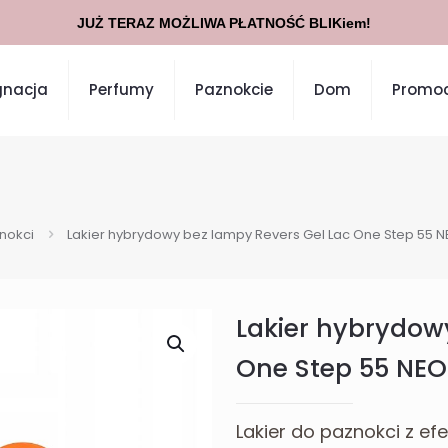
 DOSTAWĄ INPOST ZŁOŻONE DO GODZINY 14:00 WYŚLEMY TEGO
gnacja
Perfumy
Paznokcie
Dom
Promoc
znokci
Lakier hybrydowy bez lampy Revers Gel Lac One Step 55 
Lakier hybrydow
One Step 55 NE
Lakier do paznokci z e