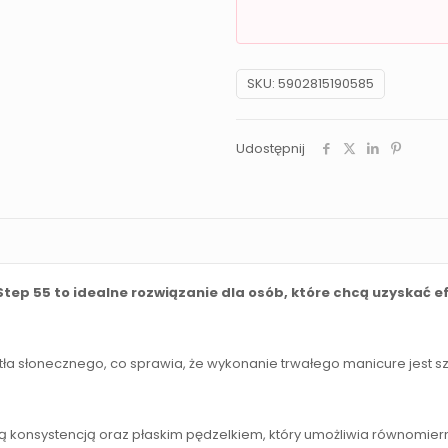
SKU:
5902815190585
Udostępnij
Step 55 to idealne rozwiązanie dla osób, które chcą uzyskać
a słonecznego, co sprawia, że wykonanie trwałego manicure jest szy
ą konsystencją oraz płaskim pędzelkiem, który umożliwia równomiern