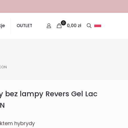
 SAMEGO DNIA!
0
0,00
zł
je
OUTLET
NEON
y bez lampy Revers Gel Lac
ON
fektem hybrydy