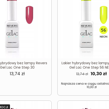
 hybrydowy bez lampy Revers
Lakier hybrydowy bez lampy
Gel Lac One Step 30
Gel Lac One Step 56 N
Pierwot
13,74
zł
10,30
zł
13,74
zł
cena
Najniższa cena w ciągu ostatnic
wynosiła
w
10,30
zł
13,74 zł.
1
MOCJI