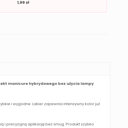
1,99
zł
 efekt manicure hybrydowego bez użycia lampy
bkie i wygodne. Lakier zapewnia intensywny kolor już
ą i precyzyjną aplikację bez smug. Produkt szybko