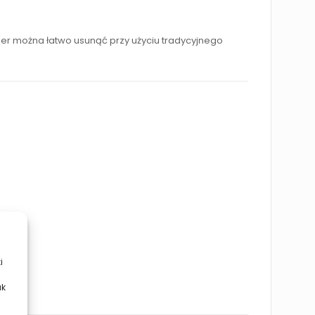
kier można łatwo usunąć przy użyciu tradycyjnego
i
ak