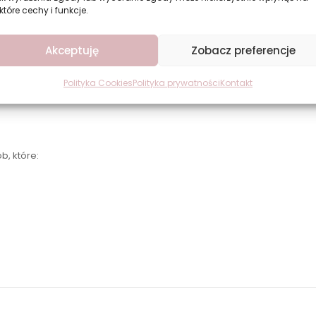
które cechy i funkcje.
Akceptuję
Zobacz preferencje
55 pozwala uzyskać trwały, estetyczny manicure o intensywnym kolor
bez konieczności używania specjalistycznego sprzętu.
Polityka Cookies
Polityka prywatności
Kontakt
b, które: