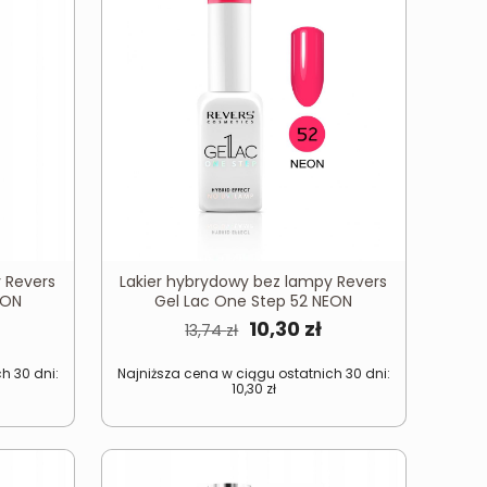
 Revers
Lakier hybrydowy bez lampy Revers
EON
Gel Lac One Step 52 NEON
na
Aktualna
Pierwotna
Aktualna
10,30
zł
13,74
zł
cena
cena
cena
h 30 dni:
Najniższa cena w ciągu ostatnich 30 dni:
:
ynosi:
wynosiła:
wynosi:
10,30
zł
0,30 zł.
13,74 zł.
10,30 zł.