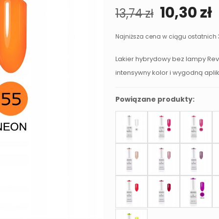
Pierwot
10,30
zł
13,74
zł
cena
wynosił
Najniższa cena w ciągu ostatnich 
13,74 zł.
1
Lakier hybrydowy bez lampy Reve
intensywny kolor i wygodną apli
Powiązane produkty: