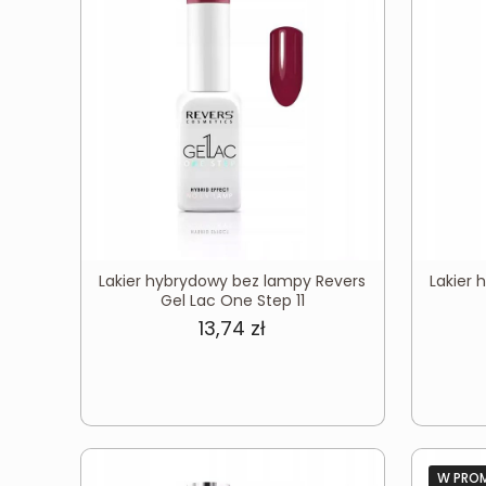
Lakier hybrydowy bez lampy Revers
Lakier
Gel Lac One Step 11
13,74
zł
W PRO