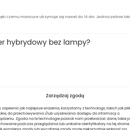
zięki czemu manicure utrzymuje się nawet do 14 dni. Jednocześnie la
er hybrydowy bez lampy?
Zarządzaj zgodą
 zapewnić jak najlepsze wrażenia, korzystamy z technologii, takich jak plik
okie, do przechowywania i/lub uzyskiwania dostępu do informacji o
ądzeniu. Zgoda na te technologie pozwoli nam przetwarzać dane, takie j
howanie podczas przeglądania lub unikalne identyfikatory na tej stronie.
ak wyrażenia zgody lub wycofanie zgody może niekorzystnie wpłynąć na