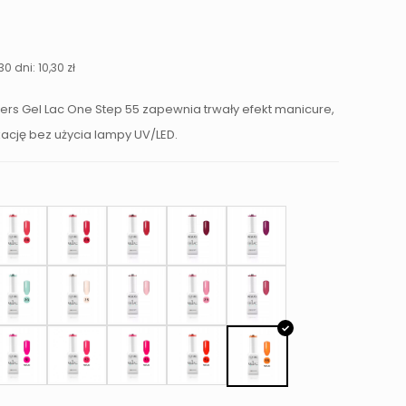
na
Aktualna
cena
a:
wynosi:
30 dni:
10,30
zł
0,30 zł.
rs Gel Lac One Step 55 zapewnia trwały efekt manicure,
kację bez użycia lampy UV/LED.