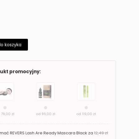
do koszyka
dukt promocyjny:
d
79,00
zł
od
99,00
zł
od
119,00
zł
zymać REVERS Lash Are Ready Mascara Black za
12,49
zł