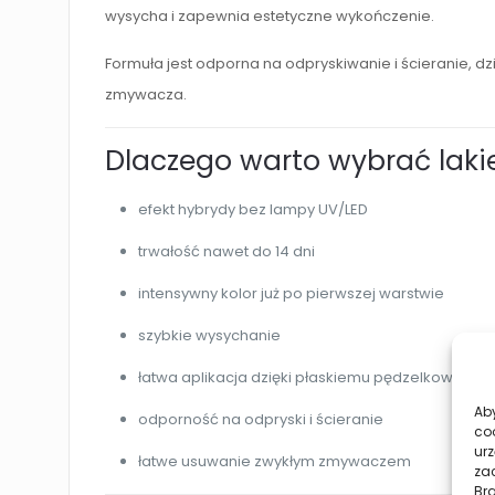
wysycha i zapewnia estetyczne wykończenie.
Formuła jest odporna na odpryskiwanie i ścieranie, d
zmywacza.
Dlaczego warto wybrać laki
efekt hybrydy bez lampy UV/LED
trwałość nawet do 14 dni
intensywny kolor już po pierwszej warstwie
szybkie wysychanie
łatwa aplikacja dzięki płaskiemu pędzelkowi
Aby
odporność na odpryski i ścieranie
co
urz
łatwe usuwanie zwykłym zmywaczem
zac
Br