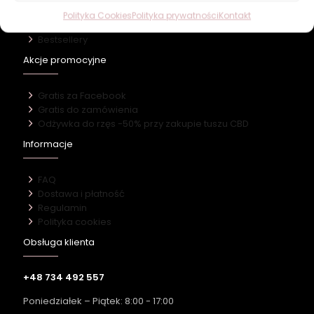
Dom
Polityka Cookies
Polityka prywatności
Kontakt
Nowości
Bestsellery
Akcje promocyjne
Gratis za Facebook
Gratis do zamówienia
Odżywka do rzęs -50% przy zakupie tuszu CBD
Informacje
FAQ
Dostawa i płatność
Regulamin
Polityka cookies
Obsługa klienta
+48 734 492 557
Poniedziałek – Piątek: 8:00 - 17:00