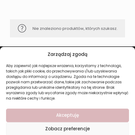
Nie znaleziono produktów, których szukasz.
Zarządzaj zgodą
Revers Cosmetics
Aby zapewnić jak najlepsze wrażenia, korzystamy z technologii,
takich jak pliki cookie, do przechowywania i/lub uzyskiwania
dostępu do informacji o urządzeniu. Zgoda na te technologie
O firmie
pozwoli nam przetwarzać dane, takie jak zachowanie podczas
Nasz marki
przeglądania lub unikalne identyfikatory na tej stronie. Brak
Kontakt
wyrażenia zgody lub wycofanie zgody może niekorzystnie wpłynąć
na niektóre cechy i funkcje.
Kategorie
Akceptuję
Makijaż
Pielęgnacja
Perfumy
Zobacz preferencje
Manicure i Pedicure