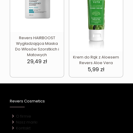
Revers HAIRBOOST
Wygładzająca Maska
Do Włosów Szorstkich i
Matowych
Krem do Rąk z Aloesem
29,49
zł
Revers Aloe Vera
5,99
zł
Revers Cosmetics
O firmie
Nasz marki
Kontakt