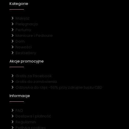
Kategorie
Makijaż
Pielęgnacja
Perfumy
Manicure i Pedicure
Dom
Nowości
Bestsellery
Akcje promocyjne
Gratis za Facebook
Gratis do zamówienia
Odżywka do rzęs -50% przy zakupie tuszu CBD
Informacje
FAQ
Dostawa i płatność
Regulamin
Polityka cookies