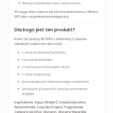
Stosuj codziennie rano i wieczorem.
W ciągu dnia zaleca się stosowanie kremu z filtrem
SPF jako uzupełnienie pielęgnacji.
Dla kogo jest ten produkt?
Krem do twarzy REVERS z witaminą C będzie
idealnym wyborem dla osób:
z cerą pozbawioną blasku
z przebarwieniami
z nierównym kolorytem skóry
z cerą zmęczoną
poszukujących intensywnego nawilżenia
chcących przywrócić skórze promienny
wygląd
Ingredients: Aqua (Water), Octyldodecanol,
Niacinamide, Caprylic/Capric Triglyceride,
Cetearyl Alcohol, Glycerin, Glyceryl Stearate,