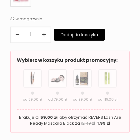
32 w magazynie
ilość
Dodaj do koszyka
REVERS
Krem
Do
Twarzy
z
Wybierz w koszyku produkt promocyjny:
Witaminą
C
Rozświetlający
i
Regenerujący
od
59,00
zł
od
79,00
zł
od
99,00
zł
od
119,00
zł
Brakuje Ci
59,00
zł
, aby otrzymać REVERS Lash Are
Ready Mascara Black za
12,49
zł
1,99
zł