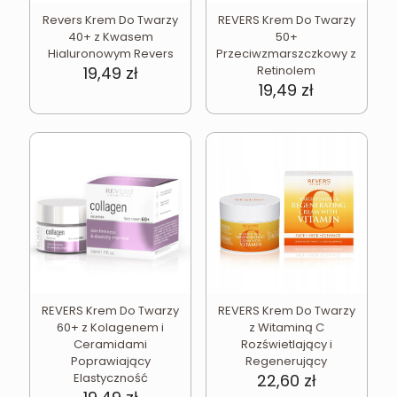
Revers Krem Do Twarzy
REVERS Krem Do Twarzy
40+ z Kwasem
50+
Hialuronowym Revers
Przeciwzmarszczkowy z
19,49
zł
Retinolem
19,49
zł
REVERS Krem Do Twarzy
REVERS Krem Do Twarzy
60+ z Kolagenem i
z Witaminą C
Ceramidami
Rozświetlający i
Poprawiający
Regenerujący
Elastyczność
22,60
zł