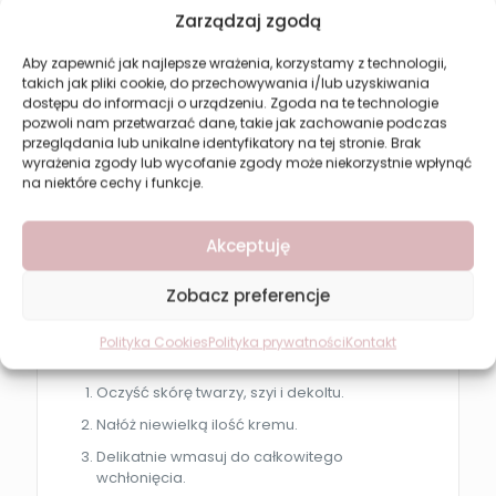
Zarządzaj zgodą
Regularne stosowanie kremu zapewnia:
Aby zapewnić jak najlepsze wrażenia, korzystamy z technologii,
bardziej jednolity koloryt skóry
takich jak pliki cookie, do przechowywania i/lub uzyskiwania
rozświetloną cerę
dostępu do informacji o urządzeniu. Zgoda na te technologie
pozwoli nam przetwarzać dane, takie jak zachowanie podczas
zmniejszoną widoczność przebarwień
przeglądania lub unikalne identyfikatory na tej stronie. Brak
wyrażenia zgody lub wycofanie zgody może niekorzystnie wpłynąć
intensywnie nawilżoną skórę
na niektóre cechy i funkcje.
wygładzoną powierzchnię naskórka
poprawę elastyczności skóry
Akceptuję
zdrowy i promienny wygląd
ochronę przed stresem oksydacyjnym
Zobacz preferencje
Polityka Cookies
Polityka prywatności
Kontakt
Jak stosować?
Oczyść skórę twarzy, szyi i dekoltu.
Nałóż niewielką ilość kremu.
Delikatnie wmasuj do całkowitego
wchłonięcia.