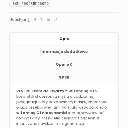
SKU:
5902815196952
Udostępnij
Opis
Informacje dodatkowe
Opinie
0
GPSR
REVERS Krem do Twarzy z Witaminą C
to
kosmetyk stworzony z myślą o codziennej
pielęgnacji skóry pozbawionej blasku, zmęczonej
oraz z przebarwieniami. Formuła wzbogacona o
witaminę C i niacynamid
pomaga wyrównać
koloryt skóry, rozświetla cerę oraz zapewnia
intensywne nawilżenie i regenerację.