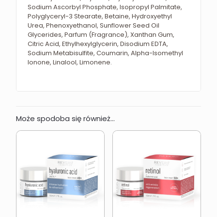
Sodium Ascorbyl Phosphate, Isopropyl Palmitate,
Polyglyceryl-3 Stearate, Betaine, Hydroxyethyl
Urea, Phenoxyethanol, Sunflower Seed Oil
Glycerides, Parfum (Fragrance), Xanthan Gum,
Citric Acid, Ethylhexylglycerin, Disodium EDTA,
Sodium Metabisulfite, Coumarin, Alpha-Isomethyl
Ionone, Linalool, Limonene.
Może spodoba się również…