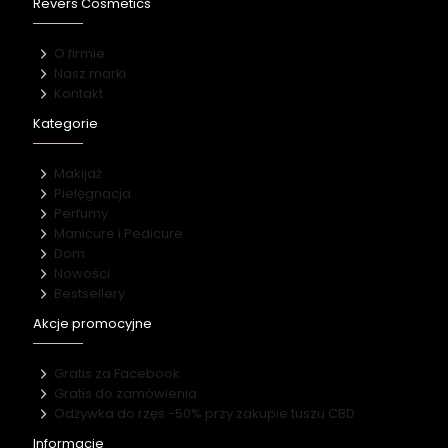
Revers Cosmetics
O firmie
Nasz marki
Kontakt
Kategorie
Makijaż
Pielęgnacja
Perfumy
Manicure i Pedicure
Dom
Nowości
Bestsellery
Akcje promocyjne
Gratis za Facebook
Gratis do zamówienia
Odżywka do rzęs -50% przy zakupie tuszu CBD
Informacje