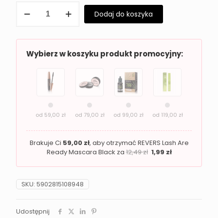
ilość
Dodaj do koszyka
Eleganckie
perfumy
męskie
LOTUS
Beck
Wybierz w koszyku produkt promocyjny:
Gent
od
59,00
zł
od
79,00
zł
od
99,00
zł
od
119,00
zł
Brakuje Ci
59,00
zł
, aby otrzymać REVERS Lash Are
Ready Mascara Black za
12,49
zł
1,99
zł
SKU:
5902815108948
Udostępnij