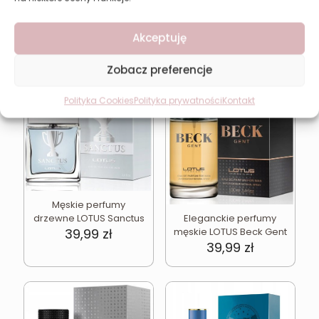
Akceptuję
Może spodoba się również…
Zobacz preferencje
Polityka Cookies
Polityka prywatności
Kontakt
Męskie perfumy
drzewne LOTUS Sanctus
Eleganckie perfumy
39,99
zł
męskie LOTUS Beck Gent
39,99
zł