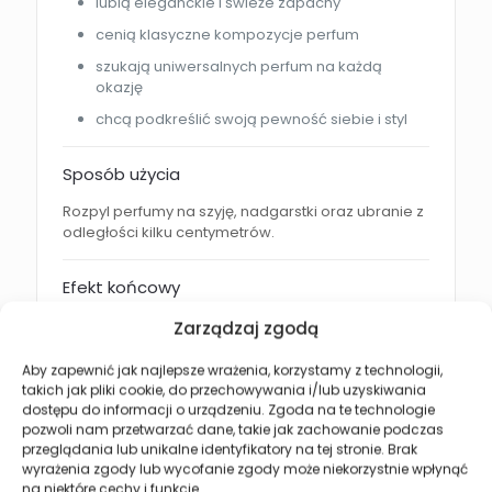
lubią eleganckie i świeże zapachy
cenią klasyczne kompozycje perfum
szukają uniwersalnych perfum na każdą
okazję
chcą podkreślić swoją pewność siebie i styl
Sposób użycia
Rozpyl perfumy na szyję, nadgarstki oraz ubranie z
odległości kilku centymetrów.
Efekt końcowy
świeży i elegancki aromat
Zarządzaj zgodą
harmonijna drzewno-aromatyczna
Aby zapewnić jak najlepsze wrażenia, korzystamy z technologii,
kompozycja
takich jak pliki cookie, do przechowywania i/lub uzyskiwania
subtelna zmysłowość bursztynu i piżma
dostępu do informacji o urządzeniu. Zgoda na te technologie
pozwoli nam przetwarzać dane, takie jak zachowanie podczas
uczucie świeżości przez wiele godzin
przeglądania lub unikalne identyfikatory na tej stronie. Brak
wyrażenia zgody lub wycofanie zgody może niekorzystnie wpłynąć
na niektóre cechy i funkcje.