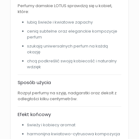
Perfumy damskie LOTUS sprawdzą się u kobiet,
które:
lubią świeże i kwiatowe zapachy
cenią subtelne oraz eleganckie kompozycje
perfum
szukają uniwersalnych perfum na każdą
okazję
chcą podkreślić swoją kobiecość i naturalny
wdzięk
Sposób użycia
Rozpyl perfumy na szyję, nadgarstki oraz dekolt z
odległości kilku centymetrów.
Efekt końcowy
świeży i kobiecy aromat
harmonijna kwiatowo-cytrusowa kompozycja