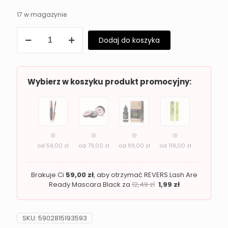
17 w magazynie
ilość
Dodaj do koszyka
Eleganckie
perfumy
damskie
LOTUS
Claire
Wybierz w koszyku produkt promocyjny:
od
59,00
zł
od
79,00
zł
od
99,00
zł
od
119,00
zł
Brakuje Ci
59,00
zł
, aby otrzymać REVERS Lash Are
Ready Mascara Black za
12,49
zł
1,99
zł
SKU:
5902815193593