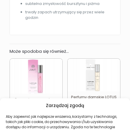
subtelna zmysłowość bursztynu i piżma
trwały zapach utrzymujący się przez wiele
godzin
Może spodoba się również…
Perfumy damskie LOTUS
Romantyczne perfumy
3 Expression 33 ml
Zarządzaj zgodą
damskie LOTUS Vice
15,49
zł
Versa Rose
15,49
zł
Aby zapewnić jak najlepsze wrażenia, korzystamy z technologii,
takich jak pliki cookie, do przechowywania i/lub uzyskiwania
dostępu do informacji o urządzeniu. Zgoda na te technologie