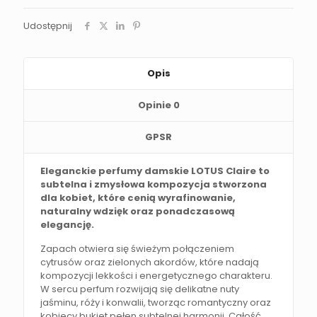
Udostępnij
Opis
Opinie
0
GPSR
Eleganckie perfumy damskie LOTUS Claire to
subtelna i zmysłowa kompozycja stworzona
dla kobiet, które cenią wyrafinowanie,
naturalny wdzięk oraz ponadczasową
elegancję.
Zapach otwiera się świeżym połączeniem
cytrusów oraz zielonych akordów, które nadają
kompozycji lekkości i energetycznego charakteru.
W sercu perfum rozwijają się delikatne nuty
jaśminu, róży i konwalii, tworząc romantyczny oraz
kobiecy bukiet pełen subtelnej harmonii. Całość