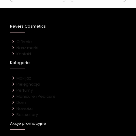
Revers Cosmetics
O firmie
Nasz marki
Kontakt
Kategorie
Makijaż
Pielęgnacja
Perfumy
Manicure i Pedicure
Dom
Nowości
Bestsellery
Akcje promocyjne