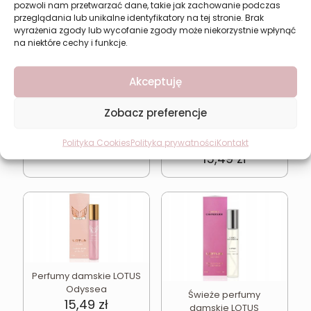
pozwoli nam przetwarzać dane, takie jak zachowanie podczas
przeglądania lub unikalne identyfikatory na tej stronie. Brak
wyrażenia zgody lub wycofanie zgody może niekorzystnie wpłynąć
na niektóre cechy i funkcje.
Akceptuję
Perfumy damskie LOTUS
Back Optimiste
Zobacz preferencje
15,49
zł
Świeże perfumy
Polityka Cookies
Polityka prywatności
Kontakt
damskie LOTUS Sea
15,49
zł
Perfumy damskie LOTUS
Odyssea
Świeże perfumy
15,49
zł
damskie LOTUS