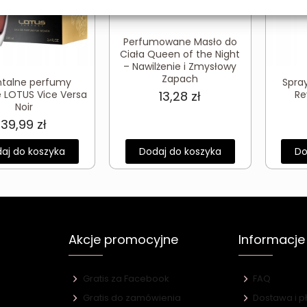
Perfumowane Masło do
Ciała Queen of the Night
– Nawilżenie i Zmysłowy
Zapach
ntalne perfumy
Spra
 LOTUS Vice Versa
Re
13,28
zł
Noir
39,99
zł
aj do koszyka
Dodaj do koszyka
Do
Akcje promocyjne
Informacje
Gratis za Facebook
FAQ
Gratis do zamówienia
Dostawa i p