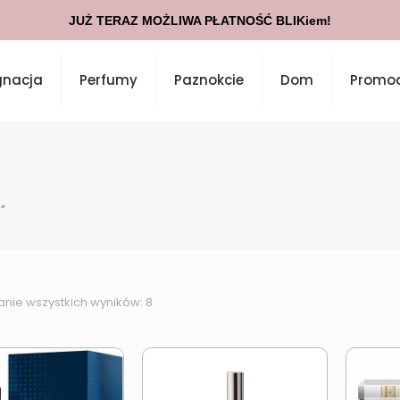
JUŻ TERAZ MOŻLIWA PŁATNOŚĆ BLIKiem!
gnacja
Perfumy
Paznokcie
Dom
Promoc
”
anie wszystkich wyników: 8