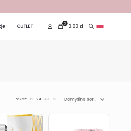
0
0,00
zł
je
OUTLET
Pokaż:
12
24
48
72