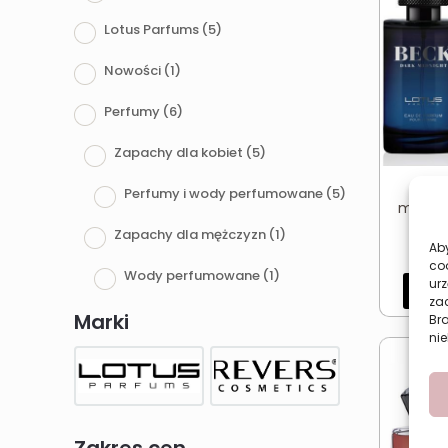
Lotus Parfums
(5)
Nowości
(1)
Perfumy
(6)
Zapachy dla kobiet
(5)
Inte
Perfumy i wody perfumowane
(5)
męskie
Zapachy dla mężczyzn
(1)
Aby
co
Wody perfumowane
(1)
urz
Dod
zac
Pielęgnacja
(1)
Marki
Br
nie
Ciało
(1)
Balsamy, masła, kremy
(1)