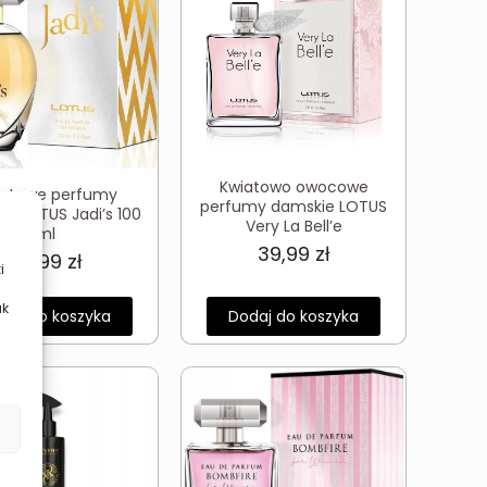
Kwiatowo owocowe
iatowe perfumy
perfumy damskie LOTUS
e LOTUS Jadi’s 100
Very La Bell’e
ml
39,99
zł
39,99
zł
i
ak
daj do koszyka
Dodaj do koszyka