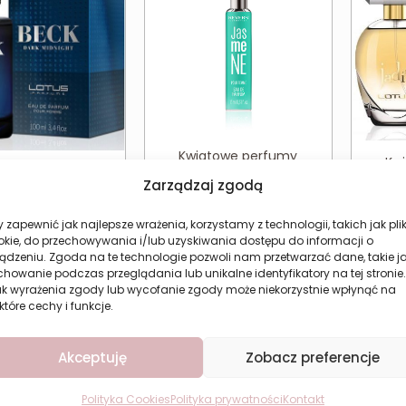
Kwiatowe perfumy
Kw
damskie jaśmin Revers
nsywne perfumy
damski
Zarządzaj zgodą
Jasmine 15 ml
 LOTUS Beck Dark
Midnight
10,99
zł
 zapewnić jak najlepsze wrażenia, korzystamy z technologii, takich jak plik
39,99
zł
okie, do przechowywania i/lub uzyskiwania dostępu do informacji o
ądzeniu. Zgoda na te technologie pozwoli nam przetwarzać dane, takie j
aj do koszyka
Dodaj do koszyka
Do
howanie podczas przeglądania lub unikalne identyfikatory na tej stronie.
ak wyrażenia zgody lub wycofanie zgody może niekorzystnie wpłynąć na
które cechy i funkcje.
Akceptuję
Zobacz preferencje
Polityka Cookies
Polityka prywatności
Kontakt