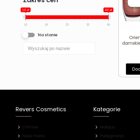
Zakres cen
10 zł
40 zł
10
18
25
33
40
Na stanie
Orie
damskie
Dod
Revers Cosmetics
Kategorie
O firmie
Makijaż
Nasz marki
Pielęgnacja