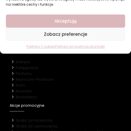
na niektóre cechy i funkcje.
Revers Cosmetics
Akceptuję
O firmie
Nasz marki
Zobacz preferencje
Kontakt
Polityka Cookies
Polityka prywatności
Kontakt
Kategorie
Makijaż
Pielęgnacja
Perfumy
Manicure i Pedicure
Dom
Nowości
Bestsellery
Akcje promocyjne
Gratis za Facebook
Gratis do zamówienia