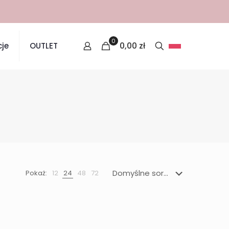
0
0,00
zł
je
OUTLET
Pokaż:
12
24
48
72