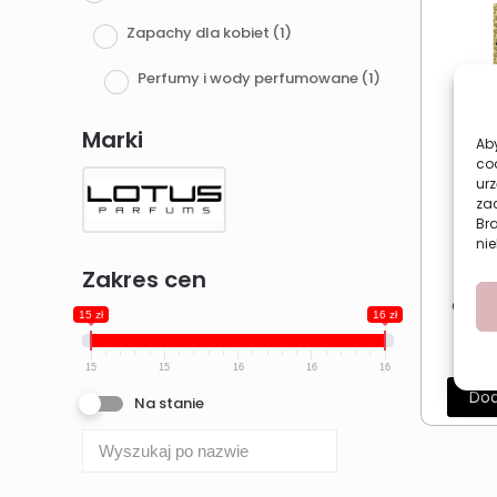
Zapachy dla kobiet
(1)
Perfumy i wody perfumowane
(1)
Marki
Aby
co
urz
zac
Br
nie
Zakres cen
Orie
damsk
15 zł
16 zł
Dese
15
15
16
16
16
Dod
Na stanie