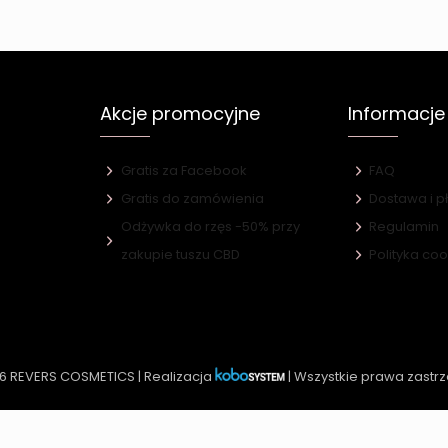
Akcje promocyjne
Informacje
Gratis za Facebook
FAQ
Gratis do zamówienia
Dostawa i p
Odżywka do rzęs -50% przy
Regulamin
e
zakupie tuszu CBD
Polityka co
6 REVERS COSMETICS | Realizacja
| Wszystkie prawa zastr