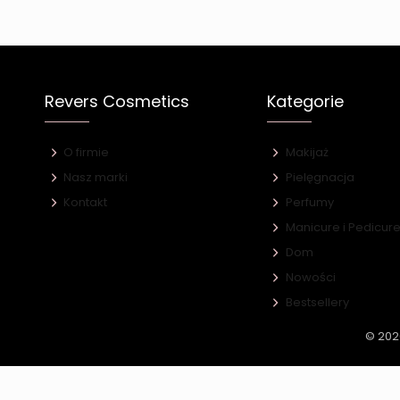
Revers Cosmetics
Kategorie
O firmie
Makijaż
Nasz marki
Pielęgnacja
Kontakt
Perfumy
Manicure i Pedicur
Dom
Nowości
Bestsellery
© 202