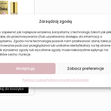
Zarządzaj zgodą
 zapewnić jak najlepsze wrażenia, korzystamy z technologii, takich jak plik
okie, do przechowywania i/lub uzyskiwania dostępu do informacji o
ądzeniu. Zgoda na te technologie pozwoli nam przetwarzać dane, takie j
howanie podczas przeglądania lub unikalne identyfikatory na tej stronie.
ak wyrażenia zgody lub wycofanie zgody może niekorzystnie wpłynąć na
które cechy i funkcje.
ntalne perfumy
ie Dubaj LOTUS
Akceptuję
Zobacz preferencje
rt Nights 33 ml
15,77
zł
Polityka Cookies
Polityka prywatności
Kontakt
aj do koszyka