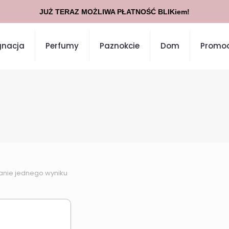
JUŻ TERAZ MOŻLIWA PŁATNOŚĆ BLIKiem!
gnacja
Perfumy
Paznokcie
Dom
Promoc
anie jednego wyniku