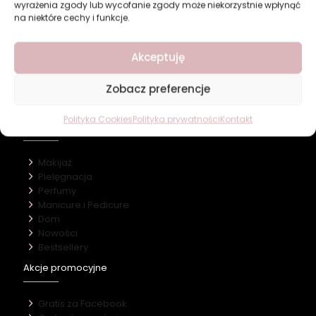
wyrażenia zgody lub wycofanie zgody może niekorzystnie wpłynąć
na niektóre cechy i funkcje.
Revers Cosmetics
Akceptuję
O firmie
Zobacz preferencje
Nasz marki
Kontakt
Polityka Cookies
Polityka prywatności
Kontakt
Kategorie
Makijaż
Pielęgnacja
Perfumy
Manicure i Pedicure
Dom
Nowości
Bestsellery
Akcje promocyjne
Gratis za Facebook