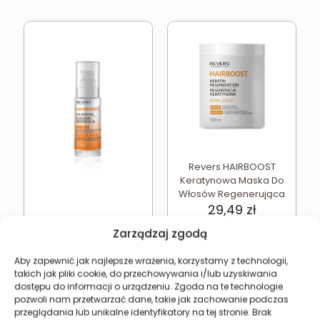
Revers HAIRBOOST
Keratynowa Maska Do
Włosów Regenerująca
29,49
zł
Olejek Regenerujący Do
Zarządzaj zgodą
Włosów Revers
HAIRBOOST
17,98
zł
Aby zapewnić jak najlepsze wrażenia, korzystamy z technologii,
takich jak pliki cookie, do przechowywania i/lub uzyskiwania
dostępu do informacji o urządzeniu. Zgoda na te technologie
Dodaj do koszyka
Dodaj do koszyka
pozwoli nam przetwarzać dane, takie jak zachowanie podczas
przeglądania lub unikalne identyfikatory na tej stronie. Brak