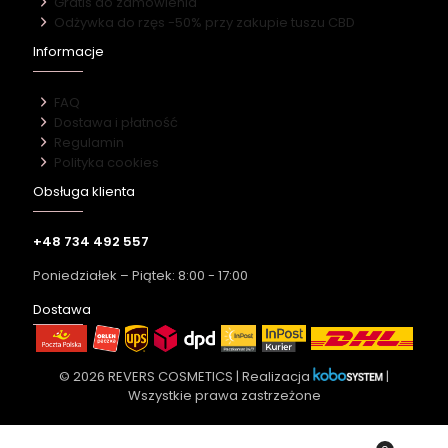
Gratis do zamówienia
Odżywka do rzęs -50% przy zakupie tuszu CBD
Informacje
FAQ
Dostawa i płatność
Regulamin
Polityka cookies
Obsługa klienta
+48 734 492 557
Poniedziałek – Piątek: 8:00 - 17:00
Dostawa
© 2026 REVERS COSMETICS | Realizacja
|
Wszystkie prawa zastrzeżone