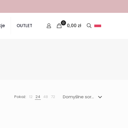
0
0,00
zł
je
OUTLET
Pokaż:
12
24
48
72