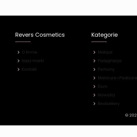
Revers Cosmetics
Kategorie
O firmie
Makijaż
Nasz marki
Pielęgnacja
Kontakt
Perfumy
Manicure i Pedicur
Dom
Nowości
Bestsellery
© 202