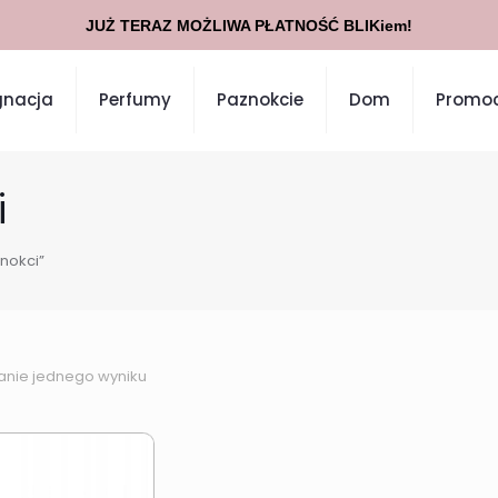
JUŻ TERAZ MOŻLIWA PŁATNOŚĆ BLIKiem!
gnacja
Perfumy
Paznokcie
Dom
Promoc
i
nokci”
anie jednego wyniku