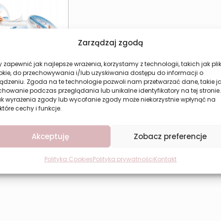
Zarządzaj zgodą
 zapewnić jak najlepsze wrażenia, korzystamy z technologii, takich jak plik
okie, do przechowywania i/lub uzyskiwania dostępu do informacji o
ądzeniu. Zgoda na te technologie pozwoli nam przetwarzać dane, takie j
a Ultra Soft Hand
howanie podczas przeglądania lub unikalne identyfikatory na tej stronie.
Therapy
ak wyrażenia zgody lub wycofanie zgody może niekorzystnie wpłynąć na
10,67
zł
które cechy i funkcje.
aj do koszyka
Akceptuję
Zobacz preferencje
Polityka Cookies
Polityka prywatności
Kontakt