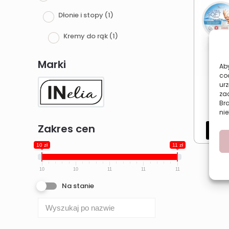
Dłonie i stopy
(1)
Kremy do rąk
(1)
Marki
Aby
co
urz
Ineli
zac
Br
nie
Zakres cen
Dod
10 zł
11 zł
10
10
11
11
11
Na stanie