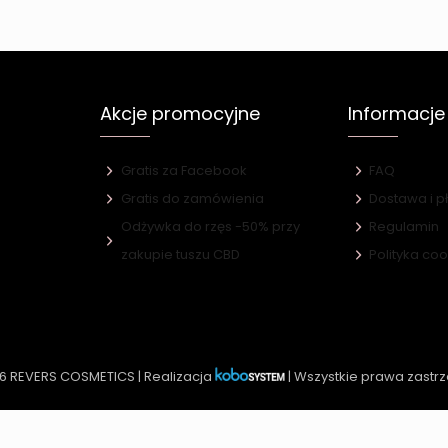
Akcje promocyjne
Informacje
Gratis za Facebook
FAQ
Gratis do zamówienia
Dostawa i p
Odżywka do rzęs -50% przy
Regulamin
e
zakupie tuszu CBD
Polityka co
6 REVERS COSMETICS | Realizacja
| Wszystkie prawa zastr