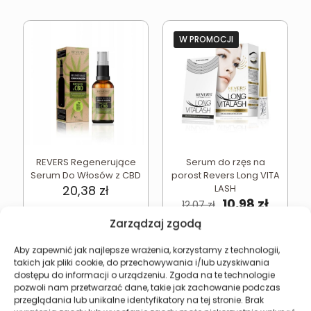
W PROMOCJI
REVERS Regenerujące
Serum do rzęs na
Serum Do Włosów z CBD
porost Revers Long VITA
20,38
zł
LASH
Pierwotna
Aktual
10,98
zł
12,07
zł
cena
cena
Zarządzaj zgodą
wynosiła:
wynosi
Najniższa cena w ciągu
ostatnich 30 dni:
10,98
zł
12,07 zł.
10,98 zł
Aby zapewnić jak najlepsze wrażenia, korzystamy z technologii,
takich jak pliki cookie, do przechowywania i/lub uzyskiwania
Dodaj do koszyka
Dodaj do koszyka
dostępu do informacji o urządzeniu. Zgoda na te technologie
pozwoli nam przetwarzać dane, takie jak zachowanie podczas
przeglądania lub unikalne identyfikatory na tej stronie. Brak