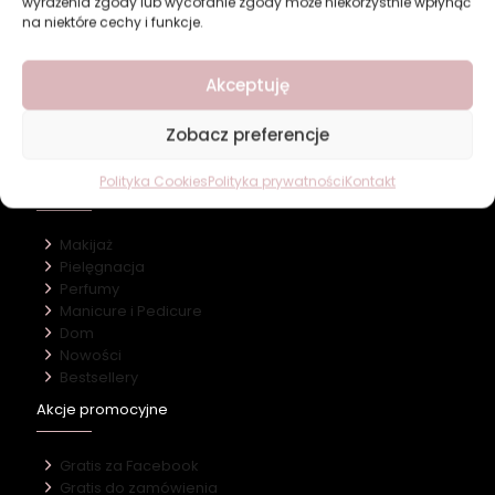
wyrażenia zgody lub wycofanie zgody może niekorzystnie wpłynąć
na niektóre cechy i funkcje.
Revers Cosmetics
Akceptuję
O firmie
Zobacz preferencje
Nasz marki
Kontakt
Polityka Cookies
Polityka prywatności
Kontakt
Kategorie
Makijaż
Pielęgnacja
Perfumy
Manicure i Pedicure
Dom
Nowości
Bestsellery
Akcje promocyjne
Gratis za Facebook
Gratis do zamówienia