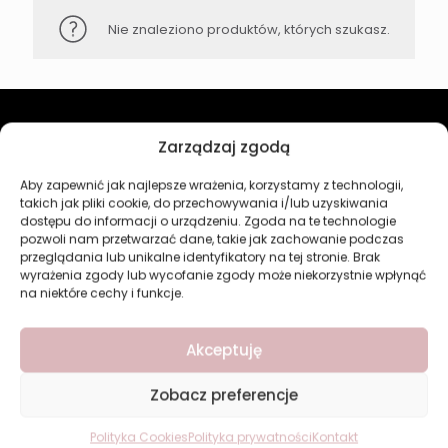
Nie znaleziono produktów, których szukasz.
Zarządzaj zgodą
Revers Cosmetics
Aby zapewnić jak najlepsze wrażenia, korzystamy z technologii,
O firmie
takich jak pliki cookie, do przechowywania i/lub uzyskiwania
Nasz marki
dostępu do informacji o urządzeniu. Zgoda na te technologie
Kontakt
pozwoli nam przetwarzać dane, takie jak zachowanie podczas
przeglądania lub unikalne identyfikatory na tej stronie. Brak
Kategorie
wyrażenia zgody lub wycofanie zgody może niekorzystnie wpłynąć
na niektóre cechy i funkcje.
Makijaż
Pielęgnacja
Akceptuję
Perfumy
Manicure i Pedicure
Zobacz preferencje
Dom
Nowości
Polityka Cookies
Polityka prywatności
Kontakt
Bestsellery