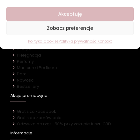
O firmie
Akceptuję
Nasz marki
Kontakt
Zobacz preferencje
Kategorie
Polityka Cookies
Polityka prywatności
Kontakt
Makijaż
Pielęgnacja
Perfumy
Manicure i Pedicure
Dom
Nowości
Bestsellery
Akcje promocyjne
Gratis za Facebook
Gratis do zamówienia
Odżywka do rzęs -50% przy zakupie tuszu CBD
Informacje