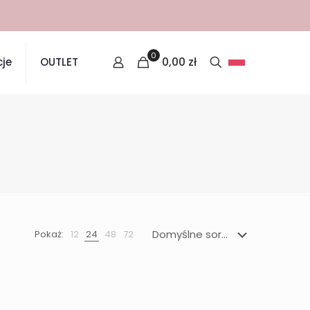
0
0,00
zł
je
OUTLET
Pokaż:
12
24
48
72