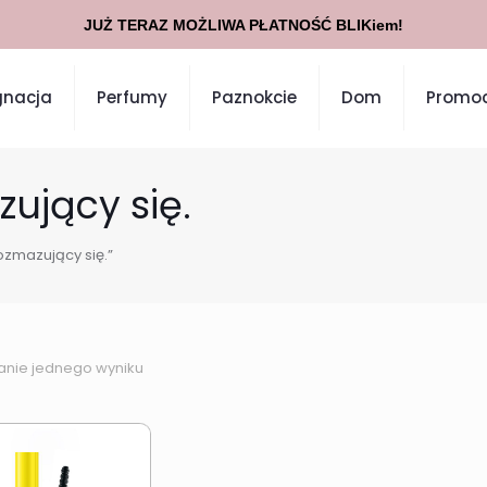
JUŻ TERAZ MOŻLIWA PŁATNOŚĆ BLIKiem!
gnacja
Perfumy
Paznokcie
Dom
Promoc
zujący się.
ozmazujący się.”
anie jednego wyniku