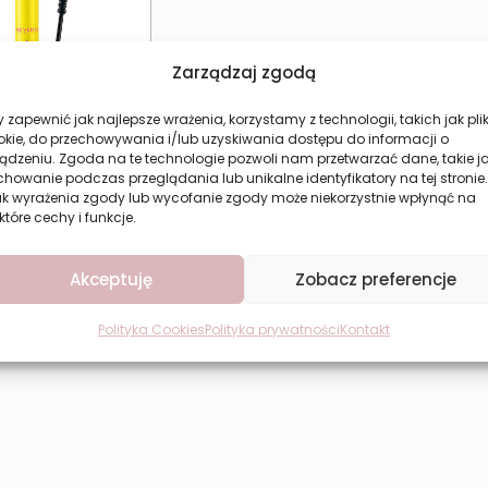
Zarządzaj zgodą
 zapewnić jak najlepsze wrażenia, korzystamy z technologii, takich jak plik
okie, do przechowywania i/lub uzyskiwania dostępu do informacji o
ądzeniu. Zgoda na te technologie pozwoli nam przetwarzać dane, takie j
howanie podczas przeglądania lub unikalne identyfikatory na tej stronie.
dporny tusz do
ak wyrażenia zgody lub wycofanie zgody może niekorzystnie wpłynąć na
vers Splash Lash –
które cechy i funkcje.
bienie i trwałość
15,78
zł
Akceptuję
Zobacz preferencje
aj do koszyka
Polityka Cookies
Polityka prywatności
Kontakt