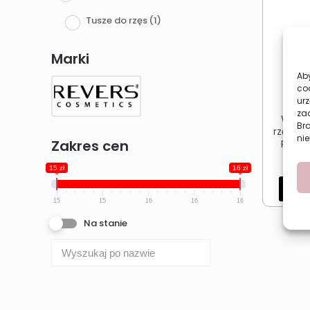
Tusze do rzęs
(1)
Marki
Aby
co
urz
zac
Wodoo
Br
rzęs Re
nie
Zakres cen
Pogru
15 zł
16 zł
Dod
15
15
16
16
16
Na stanie