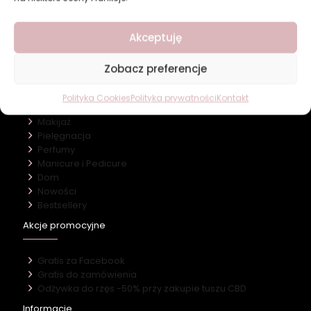
Revers Cosmetics
Akceptuję
O firmie
Nasz marki
Kontakt
Zobacz preferencje
Kategorie
Polityka Cookies
Polityka prywatności
Kontakt
Makijaż
Pielęgnacja
Perfumy
Manicure i Pedicure
Dom
Nowości
Bestsellery
Akcje promocyjne
Gratis za Facebook
Gratis do zamówienia
Odżywka do rzęs -50% przy zakupie tuszu CBD
Informacje