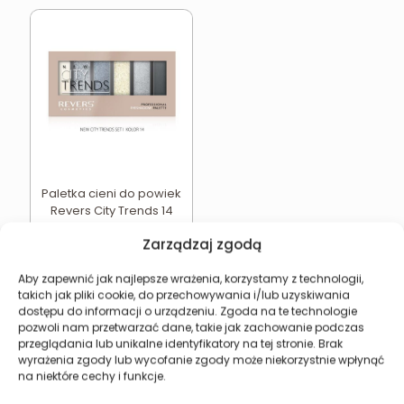
Paletka cieni do powiek
Revers City Trends 14
19,41
zł
Zarządzaj zgodą
Dodaj do koszyka
Aby zapewnić jak najlepsze wrażenia, korzystamy z technologii,
takich jak pliki cookie, do przechowywania i/lub uzyskiwania
dostępu do informacji o urządzeniu. Zgoda na te technologie
pozwoli nam przetwarzać dane, takie jak zachowanie podczas
przeglądania lub unikalne identyfikatory na tej stronie. Brak
Revers Cosmetics
wyrażenia zgody lub wycofanie zgody może niekorzystnie wpłynąć
na niektóre cechy i funkcje.
O firmie