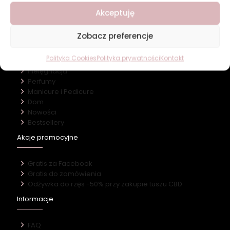
Nasz marki
Akceptuję
Kontakt
Kategorie
Zobacz preferencje
Polityka Cookies
Polityka prywatności
Kontakt
Makijaż
Pielęgnacja
Perfumy
Manicure i Pedicure
Dom
Nowości
Bestsellery
Akcje promocyjne
Gratis za Facebook
Gratis do zamówienia
Odżywka do rzęs -50% przy zakupie tuszu CBD
Informacje
FAQ