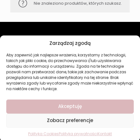
Nie znaleziono produktów, których szukasz.
Revers Cosmetics
Zarządzaj zgodą
Aby zapewnić jak najlepsze wrażenia, korzystamy z technologii,
O firmie
takich jak pliki cookie, do przechowywania i/lub uzyskiwania
Nasz marki
dostępu do informacji o urządzeniu. Zgoda na te technologie
Kontakt
pozwoli nam przetwarzać dane, takie jak zachowanie podczas
przeglądania lub unikalne identyfikatory na tej stronie. Brak
Kategorie
wyrażenia zgody lub wycofanie zgody może niekorzystnie wpłynąć
na niektóre cechy i funkcje.
Makijaż
Pielęgnacja
Akceptuję
Perfumy
Manicure i Pedicure
Dom
Zobacz preferencje
Nowości
Bestsellery
Polityka Cookies
Polityka prywatności
Kontakt