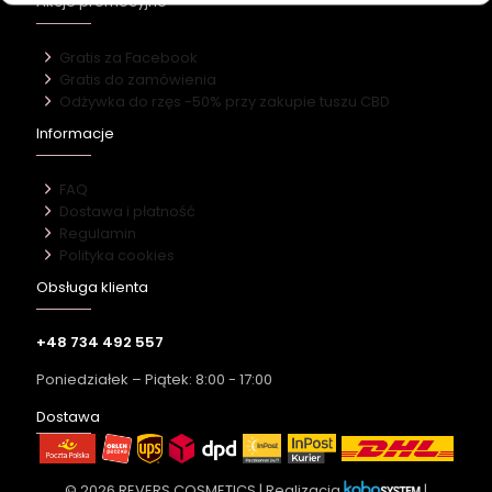
Akcje promocyjne
Gratis za Facebook
Gratis do zamówienia
Odżywka do rzęs -50% przy zakupie tuszu CBD
Informacje
FAQ
Dostawa i płatność
Regulamin
Polityka cookies
Obsługa klienta
+48 734 492 557
Poniedziałek – Piątek: 8:00 - 17:00
Dostawa
© 2026 REVERS COSMETICS | Realizacja
|