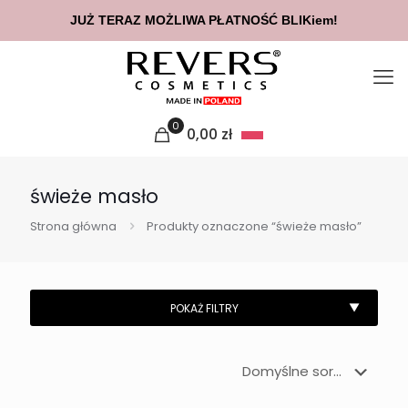
JUŻ TERAZ MOŻLIWA PŁATNOŚĆ BLIKiem!
0
0,00
zł
świeże masło
Strona główna
Produkty oznaczone “świeże masło”