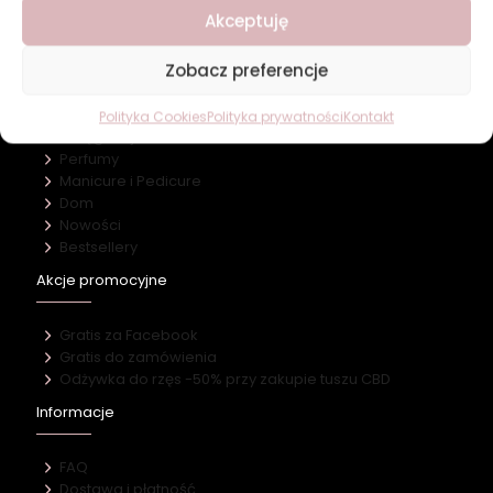
Nasz marki
Akceptuję
Kontakt
Kategorie
Zobacz preferencje
Makijaż
Polityka Cookies
Polityka prywatności
Kontakt
Pielęgnacja
Perfumy
Manicure i Pedicure
Dom
Nowości
Bestsellery
Akcje promocyjne
Gratis za Facebook
Gratis do zamówienia
Odżywka do rzęs -50% przy zakupie tuszu CBD
Informacje
FAQ
Dostawa i płatność