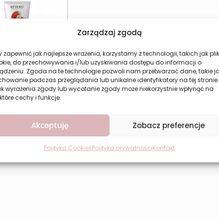
Zarządzaj zgodą
 zapewnić jak najlepsze wrażenia, korzystamy z technologii, takich jak plik
okie, do przechowywania i/lub uzyskiwania dostępu do informacji o
ądzeniu. Zgoda na te technologie pozwoli nam przetwarzać dane, takie j
howanie podczas przeglądania lub unikalne identyfikatory na tej stronie.
 do rąk Revers
ak wyrażenia zgody lub wycofanie zgody może niekorzystnie wpłynąć na
ie Truskawka 50
które cechy i funkcje.
– Nawilżający i
odżywczy
5,94
zł
Akceptuję
Zobacz preferencje
aj do koszyka
Polityka Cookies
Polityka prywatności
Kontakt