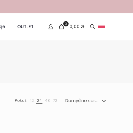
0
0,00
zł
je
OUTLET
Pokaż:
12
24
48
72