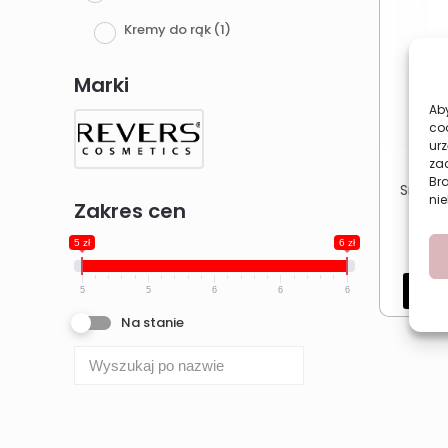
Kremy do rąk
(1)
Marki
Aby
co
urz
zac
Krem
Br
Smooth
nie
Zakres cen
ml 
5 zł
6 zł
Dod
5
5
6
6
6
Na stanie