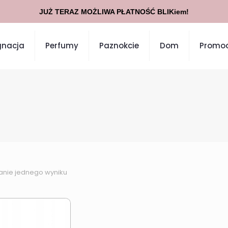
JUŻ TERAZ MOŻLIWA PŁATNOŚĆ BLIKiem!
gnacja
Perfumy
Paznokcie
Dom
Promoc
anie jednego wyniku