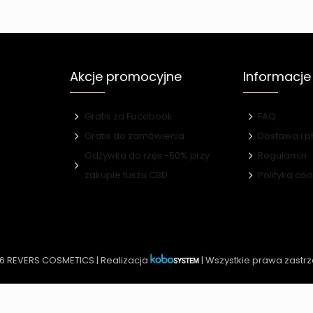
Akcje promocyjne
Informacje
Gratis za Facebook
FAQ
Gratis do zamówienia
Dostawa i p
Odżywka do rzęs -50% przy
Regulamin
e
zakupie tuszu CBD
Polityka co
6 REVERS COSMETICS | Realizacja
| Wszystkie prawa zastr