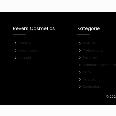
Revers Cosmetics
Kategorie
O firmie
Makijaż
Nasz marki
Pielęgnacja
Kontakt
Perfumy
Manicure i Pedicur
Dom
Nowości
Bestsellery
© 202