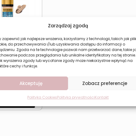
Zarządzaj zgodą
 zapewnić jak najlepsze wrażenia, korzystamy z technologii, takich jak plik
okie, do przechowywania i/lub uzyskiwania dostępu do informacji o
ądzeniu. Zgoda na te technologie pozwoli nam przetwarzać dane, takie j
d kryjący Revers
howanie podczas przeglądania lub unikalne identyfikatory na tej stronie.
al Cover 08 –
ak wyrażenia zgody lub wycofanie zgody może niekorzystnie wpłynąć na
gotrwały efekt
które cechy i funkcje.
Pierwotna
Aktualna
19,99
zł
78
zł
cena
cena
Akceptuję
Zobacz preferencje
ższa cena w ciągu
wynosiła:
wynosi:
ich 30 dni:
19,99
zł
29,78 zł.
19,99 zł.
Polityka Cookies
Polityka prywatności
Kontakt
aj do koszyka