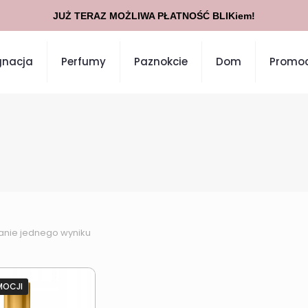
JUŻ TERAZ MOŻLIWA PŁATNOŚĆ BLIKiem!
gnacja
Perfumy
Paznokcie
Dom
Promoc
anie jednego wyniku
MOCJI