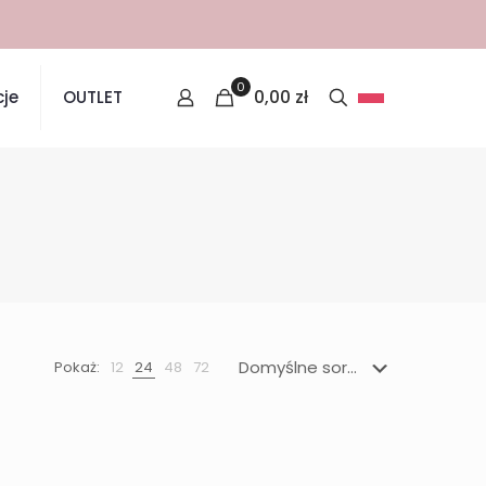
0
0,00
zł
je
OUTLET
Pokaż:
12
24
48
72