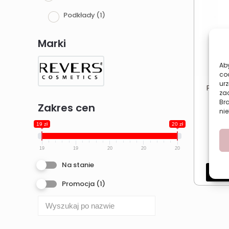
Podkłady
(1)
Marki
Aby
co
urz
Podkła
zac
Ide
Br
Zakres cen
Dłu
nie
29,
19 zł
20 zł
Najni
ostatn
19
19
20
20
20
Na stanie
Dod
Promocja
(1)