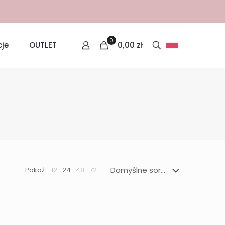
0
0,00
zł
je
OUTLET
Pokaż:
12
24
48
72