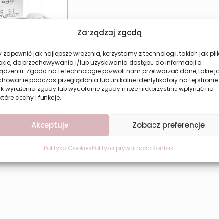
Zarządzaj zgodą
 zapewnić jak najlepsze wrażenia, korzystamy z technologii, takich jak plik
okie, do przechowywania i/lub uzyskiwania dostępu do informacji o
ądzeniu. Zgoda na te technologie pozwoli nam przetwarzać dane, takie j
howanie podczas przeglądania lub unikalne identyfikatory na tej stronie.
i puder ryżowy
ak wyrażenia zgody lub wycofanie zgody może niekorzystnie wpłynąć na
ący Revers RICE
które cechy i funkcje.
DERMA FIXER
16,93
zł
Akceptuję
Zobacz preferencje
aj do koszyka
Polityka Cookies
Polityka prywatności
Kontakt