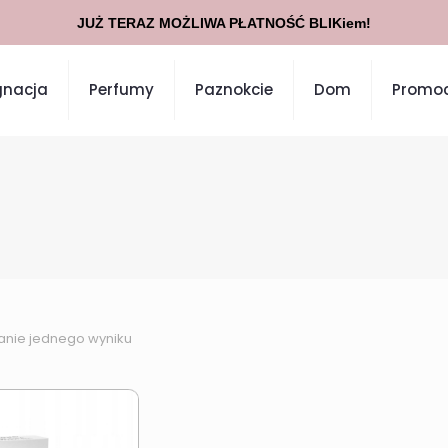
JUŻ TERAZ MOŻLIWA PŁATNOŚĆ BLIKiem!
gnacja
Perfumy
Paznokcie
Dom
Promoc
anie jednego wyniku