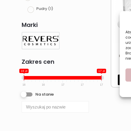
Pudry
(1)
Marki
Aby
co
urz
zac
Sypk
Br
matuj
nie
Zakres cen
16 zł
17 zł
Dod
16
16
17
17
17
Na stanie