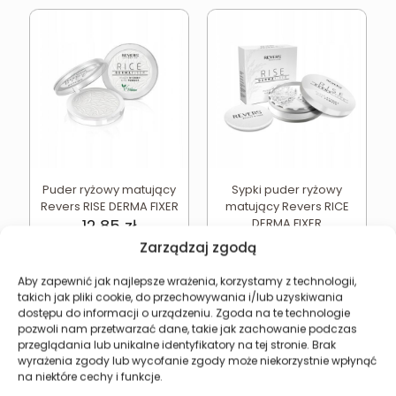
Puder ryżowy matujący
Sypki puder ryżowy
Revers RISE DERMA FIXER
matujący Revers RICE
12,85
zł
DERMA FIXER
16,93
zł
Zarządzaj zgodą
Dodaj do koszyka
Dodaj do koszyka
Aby zapewnić jak najlepsze wrażenia, korzystamy z technologii,
takich jak pliki cookie, do przechowywania i/lub uzyskiwania
dostępu do informacji o urządzeniu. Zgoda na te technologie
pozwoli nam przetwarzać dane, takie jak zachowanie podczas
przeglądania lub unikalne identyfikatory na tej stronie. Brak
wyrażenia zgody lub wycofanie zgody może niekorzystnie wpłynąć
Revers Cosmetics
na niektóre cechy i funkcje.