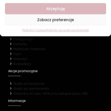
O firmie
Akceptuję
Nasz marki
Kontakt
Zobacz preferencje
Kategorie
Polityka Cookies
Polityka prywatności
Kontakt
Makijaż
Pielęgnacja
Perfumy
Manicure i Pedicure
Dom
Nowości
Bestsellery
Akcje promocyjne
Gratis za Facebook
Gratis do zamówienia
Odżywka do rzęs -50% przy zakupie tuszu CBD
Informacje