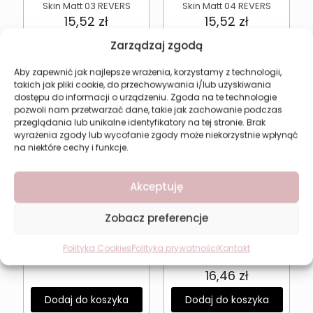
Skin Matt 03 REVERS
Skin Matt 04 REVERS
15,52
zł
15,52
zł
Zarządzaj zgodą
Dodaj do koszyka
Dodaj do koszyka
Aby zapewnić jak najlepsze wrażenia, korzystamy z technologii,
takich jak pliki cookie, do przechowywania i/lub uzyskiwania
dostępu do informacji o urządzeniu. Zgoda na te technologie
pozwoli nam przetwarzać dane, takie jak zachowanie podczas
przeglądania lub unikalne identyfikatory na tej stronie. Brak
wyrażenia zgody lub wycofanie zgody może niekorzystnie wpłynąć
na niektóre cechy i funkcje.
Akceptuję
Zobacz preferencje
Puder ryżowy matujący
Sypki puder
Revers RISE DERMA FIXER
bambusowy matujący
12,85
zł
Revers BAMBO DERMA
Polityka Cookies
Polityka prywatności
Kontakt
FIXER
16,46
zł
Dodaj do koszyka
Dodaj do koszyka