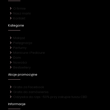
O firmie
Nasz marki
Kontakt
Kategorie
Makijaż
Pielęgnacja
Perfumy
Manicure i Pedicure
Dom
Nowości
Bestsellery
Akcje promocyjne
Gratis za Facebook
Gratis do zamówienia
Odżywka do rzęs -50% przy zakupie tuszu CBD
Informacje