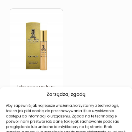
Luksusowe perfumy
męskie LOTUS 1 Million
Zarządzaj zgodą
Dollar
15,49
zł
Aby zapewnić jak najlepsze wrażenia, korzystamy z technologii,
takich jak pliki cookie, do przechowywania i/lub uzyskiwania
Dodaj do koszyka
dostępu do informacji o urządzeniu. Zgoda na te technologie
pozwoli nam przetwarzać dane, takie jak zachowanie podczas
przeglądania lub unikalne identyfikatory na tej stronie. Brak
wyrażenia zgody lub wycofanie zgody może niekorzystnie wpłynąć