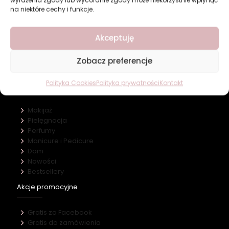
na niektóre cechy i funkcje.
Revers Cosmetics
Akceptuję
O firmie
Nasz marki
Zobacz preferencje
Kontakt
Polityka Cookies
Polityka prywatności
Kontakt
Kategorie
Makijaż
Pielęgnacja
Perfumy
Manicure i Pedicure
Dom
Nowości
Bestsellery
Akcje promocyjne
Gratis za Facebook
Gratis do zamówienia