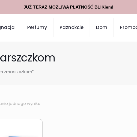
JUŻ TERAZ MOŻLIWA PŁATNOŚĆ BLIKiem!
gnacja
Perfumy
Paznokcie
Dom
Promoc
marszczkom
ym zmarszczkom”
anie jednego wyniku