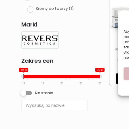
Kremy do twarzy
(1)
Marki
Aby
co
urz
zac
Revers
Br
4
nie
Zakres cen
Hialu
19 zł
20 zł
Dod
19
19
20
20
20
Na stanie