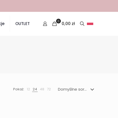
0
0,00
zł
je
OUTLET
Pokaż:
12
24
48
72