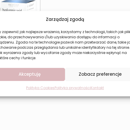
Zarządzaj zgodą
 zapewnić jak najlepsze wrażenia, korzystamy z technologii, takich jak plik
okie, do przechowywania i/lub uzyskiwania dostępu do informacji o
ądzeniu. Zgoda na te technologie pozwoli nam przetwarzać dane, takie j
howanie podczas przeglądania lub unikalne identyfikatory na tej stronie.
 Krem Do Twarzy
ak wyrażenia zgody lub wycofanie zgody może niekorzystnie wpłynąć na
0+ z Kwasem
które cechy i funkcje.
ronowym Revers
19,49
zł
Akceptuję
Zobacz preferencje
aj do koszyka
Polityka Cookies
Polityka prywatności
Kontakt