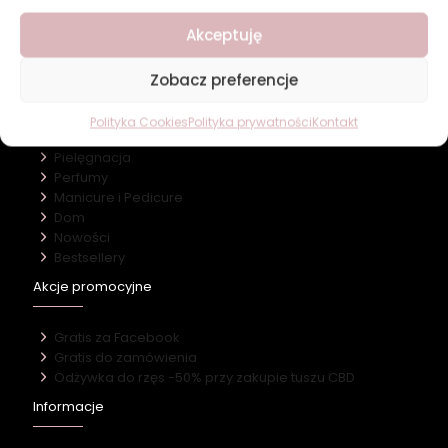
O firmie
Akceptuję
Nasz marki
Kontakt
Zobacz preferencje
Kategorie
Polityka Cookies
Polityka prywatności
Kontakt
Makijaż
Pielęgnacja
Perfumy
Manicure i Pedicure
Dom
Nowości
Bestsellery
Akcje promocyjne
Gratis za Facebook
Gratis do zamówienia
Odżywka do rzęs -50% przy zakupie tuszu CBD
Informacje