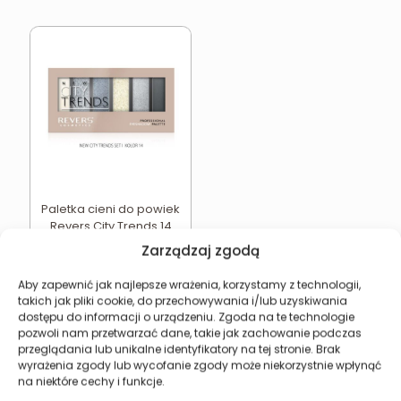
Paletka cieni do powiek
Revers City Trends 14
19,41
zł
Zarządzaj zgodą
Dodaj do koszyka
Aby zapewnić jak najlepsze wrażenia, korzystamy z technologii,
takich jak pliki cookie, do przechowywania i/lub uzyskiwania
dostępu do informacji o urządzeniu. Zgoda na te technologie
pozwoli nam przetwarzać dane, takie jak zachowanie podczas
przeglądania lub unikalne identyfikatory na tej stronie. Brak
wyrażenia zgody lub wycofanie zgody może niekorzystnie wpłynąć
Revers Cosmetics
na niektóre cechy i funkcje.