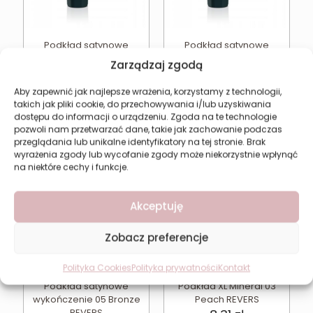
Podkład satynowe
Podkład satynowe
wykończenie 01 Natural
wykończenie 02 Beige
Zarządzaj zgodą
REVERS XL
REVERS XL
8,31
zł
8,31
zł
Aby zapewnić jak najlepsze wrażenia, korzystamy z technologii,
takich jak pliki cookie, do przechowywania i/lub uzyskiwania
Dodaj do koszyka
Dodaj do koszyka
dostępu do informacji o urządzeniu. Zgoda na te technologie
pozwoli nam przetwarzać dane, takie jak zachowanie podczas
przeglądania lub unikalne identyfikatory na tej stronie. Brak
wyrażenia zgody lub wycofanie zgody może niekorzystnie wpłynąć
na niektóre cechy i funkcje.
Akceptuję
Zobacz preferencje
Polityka Cookies
Polityka prywatności
Kontakt
Podkład satynowe
Podkład XL Mineral 03
wykończenie 05 Bronze
Peach REVERS
REVERS