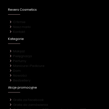
Revers Cosmetics
O firmie
Nasz marki
Kontakt
Kategorie
Makijaż
Pielęgnacja
Perfumy
Manicure i Pedicure
Dom
Nowości
Bestsellery
Akcje promocyjne
Gratis za Facebook
Gratis do zamówienia