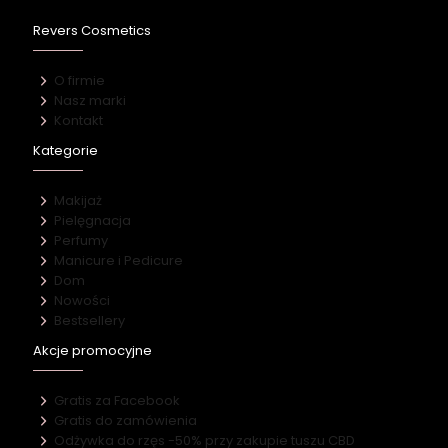
Revers Cosmetics
O firmie
Nasz marki
Kontakt
Kategorie
Makijaż
Pielęgnacja
Perfumy
Manicure i Pedicure
Dom
Nowości
Bestsellery
Akcje promocyjne
Gratis za Facebook
Gratis do zamówienia
Odżywka do rzęs -50% przy zakupie tuszu CBD