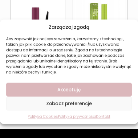
Zarządzaj zgodą
Aby zapewnić jak najlepsze wrażenia, korzystamy z technologii,
takich jak pliki cookie, do przechowywania i/lub uzyskiwania
dostępu do informacji o urządzeniu. Zgoda na te technologie
pozwoli nam przetwarzać dane, takie jak zachowanie podczas
Tusz do rzęs czarny
przeglądania lub unikalne identyfikatory na tej stronie. Brak
wydłużający i
wyrażenia zgody lub wycofanie zgody może niekorzystnie wpłynąć
pogrubiający Revers
na niektóre cechy i funkcje.
Tusz do rzęs
Hemp Seed Oil CBD 10
burgundowy
ml
wydłużający Revers
Akceptuję
14,99
zł
Hemp Seed Oil & CBD 10
ml
Zobacz preferencje
16,99
zł
Dodaj do koszyka
Dodaj do koszyka
Polityka Cookies
Polityka prywatności
Kontakt