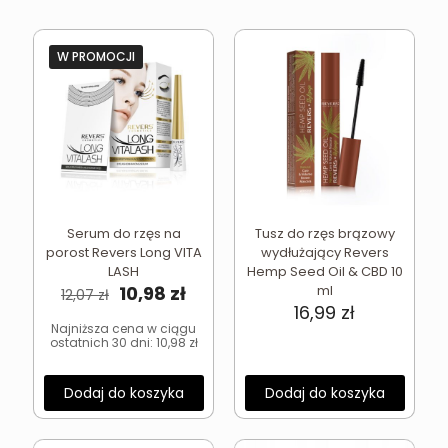
W PROMOCJI
Serum do rzęs na
Tusz do rzęs brązowy
porost Revers Long VITA
wydłużający Revers
LASH
Hemp Seed Oil & CBD 10
Pierwotna
Aktualna
10,98
zł
ml
12,07
zł
cena
cena
16,99
zł
wynosiła:
wynosi:
Najniższa cena w ciągu
ostatnich 30 dni:
10,98
zł
12,07 zł.
10,98 zł.
Dodaj do koszyka
Dodaj do koszyka