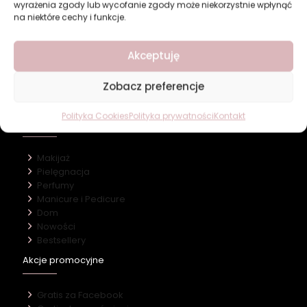
wyrażenia zgody lub wycofanie zgody może niekorzystnie wpłynąć
na niektóre cechy i funkcje.
Revers Cosmetics
Akceptuję
O firmie
Zobacz preferencje
Nasz marki
Kontakt
Polityka Cookies
Polityka prywatności
Kontakt
Kategorie
Makijaż
Pielęgnacja
Perfumy
Manicure i Pedicure
Dom
Nowości
Bestsellery
Akcje promocyjne
Gratis za Facebook