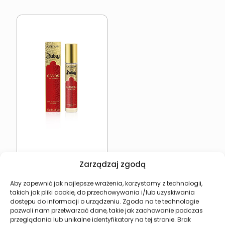
Orientalne perfumy
Zarządzaj zgodą
uniseks LOTUS Sands of
Oman
15,77
zł
Aby zapewnić jak najlepsze wrażenia, korzystamy z technologii,
takich jak pliki cookie, do przechowywania i/lub uzyskiwania
dostępu do informacji o urządzeniu. Zgoda na te technologie
Dodaj do koszyka
pozwoli nam przetwarzać dane, takie jak zachowanie podczas
przeglądania lub unikalne identyfikatory na tej stronie. Brak