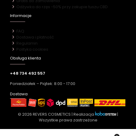
Gratis do zamówienia
Odżywka do rzęs -50% przy zakupie tuszu CBD
Informacje
FAQ
Dostawa i płatność
Regulamin
Polityka cookies
Obsługa klienta
+48 734 492 557
Poniedziałek – Piątek: 8:00 - 17:00
Dostawa
© 2026 REVERS COSMETICS | Realizacja
|
Wszystkie prawa zastrzeżone