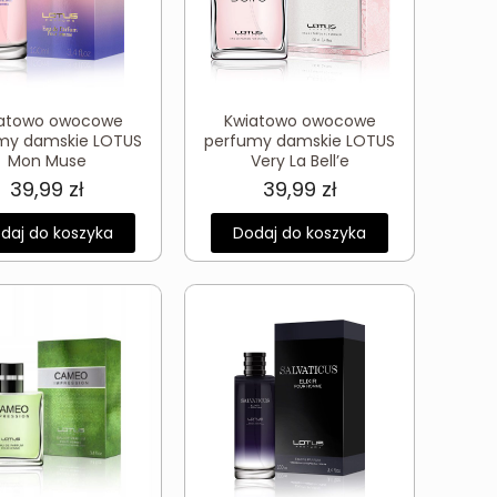
atowo owocowe
Kwiatowo owocowe
my damskie LOTUS
perfumy damskie LOTUS
Mon Muse
Very La Bell’e
39,99
zł
39,99
zł
daj do koszyka
Dodaj do koszyka