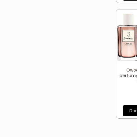
Owo
perfumy
Dod