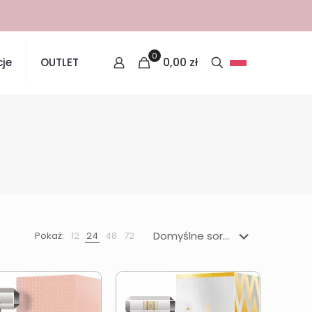
0
0,00
zł
je
OUTLET
Pokaż:
12
24
48
72