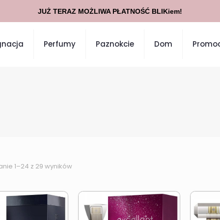
JUŻ TERAZ MOŻLIWA PŁATNOŚĆ BLIKiem!
gnacja
Perfumy
Paznokcie
Dom
Promoc
anie 1–24 z 29 wyników