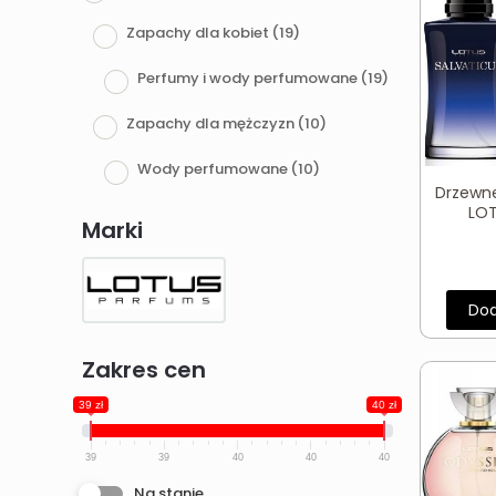
Zapachy dla kobiet
(19)
Perfumy i wody perfumowane
(19)
Zapachy dla mężczyzn
(10)
Wody perfumowane
(10)
Drzewn
LOT
Marki
Dod
Zakres cen
39 zł
40 zł
39
39
40
40
40
Na stanie