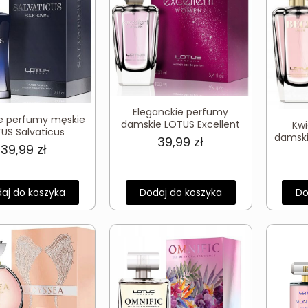
Eleganckie perfumy
e perfumy męskie
damskie LOTUS Excellent
Kw
US Salvaticus
damski
39,99
zł
39,99
zł
aj do koszyka
Dodaj do koszyka
Do