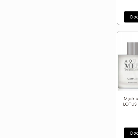
Dod
Męski
LOTUS 
Dod