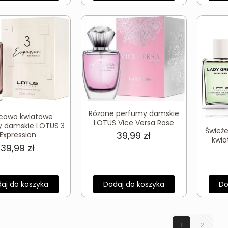
Różane perfumy damskie
cowo kwiatowe
LOTUS Vice Versa Rose
 damskie LOTUS 3
Śwież
39,99
zł
Expression
kwia
39,99
zł
aj do koszyka
Dodaj do koszyka
Do
1
2