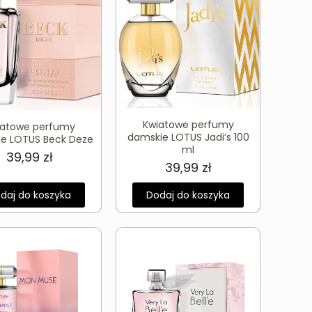
Kwiatowe perfumy
iatowe perfumy
damskie LOTUS Jadi’s 100
e LOTUS Beck Deze
ml
39,99
zł
39,99
zł
daj do koszyka
Dodaj do koszyka