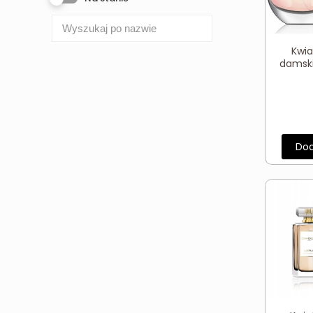
Kwi
damsk
Dod