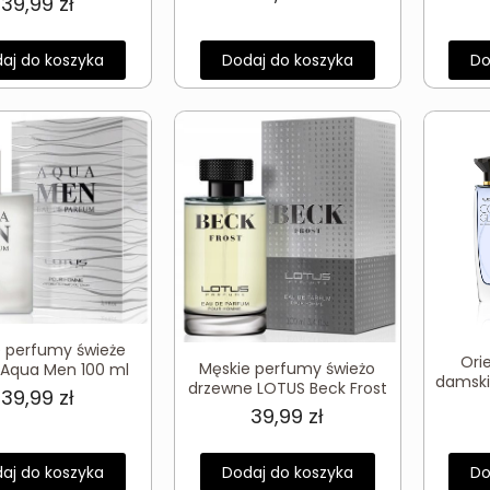
39,99
zł
aj do koszyka
Dodaj do koszyka
Do
e perfumy świeże
Ori
Męskie perfumy świeżo
Aqua Men 100 ml
damski
drzewne LOTUS Beck Frost
39,99
zł
39,99
zł
aj do koszyka
Dodaj do koszyka
Do