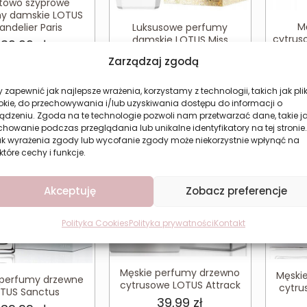
towo szyprowe
y damskie LOTUS
M
Luksusowe perfumy
ndelier Paris
cytrus
damskie LOTUS Miss
39,99
zł
Ca
Million Dollar
Zarządzaj zgodą
39,99
zł
 zapewnić jak najlepsze wrażenia, korzystamy z technologii, takich jak plik
aj do koszyka
Dodaj do koszyka
Do
okie, do przechowywania i/lub uzyskiwania dostępu do informacji o
ądzeniu. Zgoda na te technologie pozwoli nam przetwarzać dane, takie j
howanie podczas przeglądania lub unikalne identyfikatory na tej stronie.
ak wyrażenia zgody lub wycofanie zgody może niekorzystnie wpłynąć na
które cechy i funkcje.
Akceptuję
Zobacz preferencje
Polityka Cookies
Polityka prywatności
Kontakt
Męskie perfumy drzewno
Męski
 perfumy drzewne
cytrusowe LOTUS Attrack
cytru
TUS Sanctus
39,99
zł