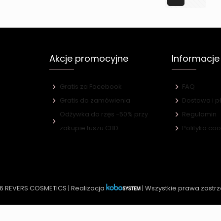
Akcje promocyjne
Informacje
Gratis za Facebook
FAQ
Gratis do zamówienia
Dostawa i p
Odżywka do rzęs -50% przy
Regulamin
e
zakupie tuszu CBD
Polityka co
6 REVERS COSMETICS | Realizacja
| Wszystkie prawa zastr