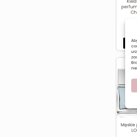
Kwia
perfum
Cha
Aby
Dod
co
urz
zac
Br
nie
Męskie
LO