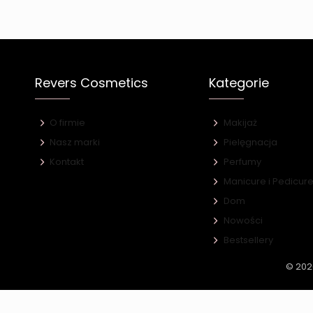
Revers Cosmetics
Kategorie
O firmie
Makijaż
Nasz marki
Pielęgnacja
Kontakt
Perfumy
Manicure i Pedicur
Dom
Nowości
Bestsellery
© 202