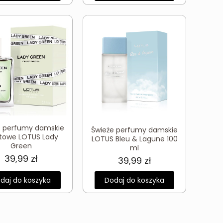
e perfumy damskie
Świeże perfumy damskie
towe LOTUS Lady
LOTUS Bleu & Lagune 100
Green
ml
39,99
zł
39,99
zł
daj do koszyka
Dodaj do koszyka