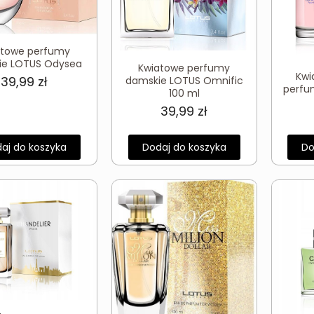
atowe perfumy
ie LOTUS Odysea
Kwiatowe perfumy
Kwi
39,99
zł
damskie LOTUS Omnific
perfu
100 ml
39,99
zł
aj do koszyka
Dodaj do koszyka
Do