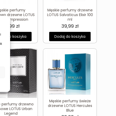
ęskie perfumy
Męskie perfumy drzewne
owo drzewne LOTUS
LOTUS Salvaticus Elixir 100
meo Impression
ml
39,99
zł
39,99
zł
i
daj do koszyka
Dodaj do koszyka
ak
Męskie perfumy świeże
e perfumy drzewno
drzewne LOTUS Hercules
sowe LOTUS Urban
Blue
Legend