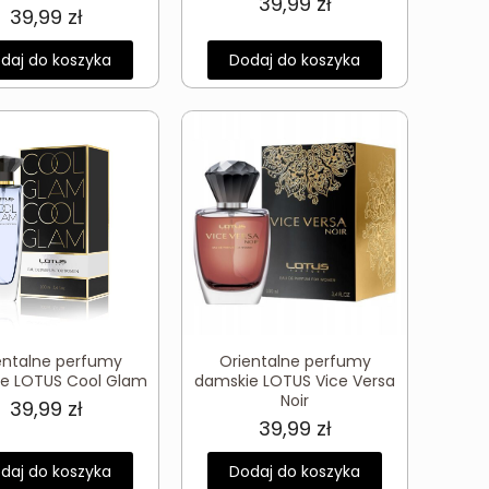
39,99
zł
39,99
zł
daj do koszyka
Dodaj do koszyka
entalne perfumy
Orientalne perfumy
e LOTUS Cool Glam
damskie LOTUS Vice Versa
Noir
39,99
zł
39,99
zł
daj do koszyka
Dodaj do koszyka