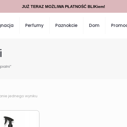
JUŻ TERAZ MOŻLIWA PŁATNOŚĆ BLIKiem!
gnacja
Perfumy
Paznokcie
Dom
Promoc
i
ialni”
anie jednego wyniku