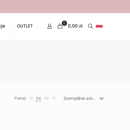
0
0,00
zł
je
OUTLET
Pokaż:
12
24
48
72