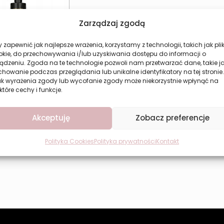
Zarządzaj zgodą
 zapewnić jak najlepsze wrażenia, korzystamy z technologii, takich jak plik
okie, do przechowywania i/lub uzyskiwania dostępu do informacji o
ądzeniu. Zgoda na te technologie pozwoli nam przetwarzać dane, takie j
howanie podczas przeglądania lub unikalne identyfikatory na tej stronie.
ak wyrażenia zgody lub wycofanie zgody może niekorzystnie wpłynąć na
 do Pomieszczeń
które cechy i funkcje.
ers Dark Night
17,49
zł
Akceptuję
Zobacz preferencje
aj do koszyka
Polityka Cookies
Polityka prywatności
Kontakt