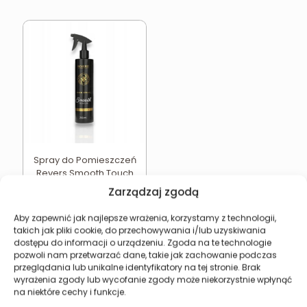
Spray do Pomieszczeń
Revers Smooth Touch
17,49
zł
Zarządzaj zgodą
Dodaj do koszyka
Aby zapewnić jak najlepsze wrażenia, korzystamy z technologii,
takich jak pliki cookie, do przechowywania i/lub uzyskiwania
dostępu do informacji o urządzeniu. Zgoda na te technologie
pozwoli nam przetwarzać dane, takie jak zachowanie podczas
przeglądania lub unikalne identyfikatory na tej stronie. Brak
wyrażenia zgody lub wycofanie zgody może niekorzystnie wpłynąć
Revers Cosmetics
na niektóre cechy i funkcje.