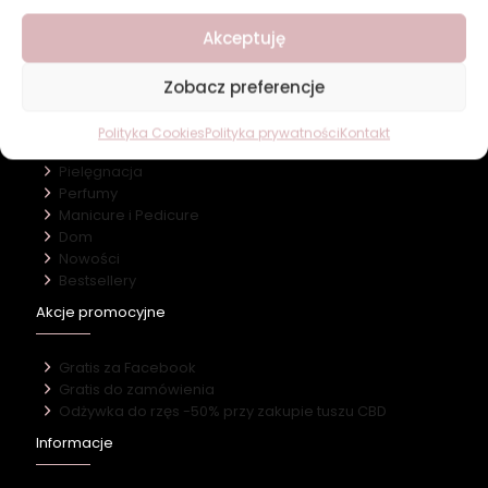
O firmie
Akceptuję
Nasz marki
Kontakt
Zobacz preferencje
Kategorie
Polityka Cookies
Polityka prywatności
Kontakt
Makijaż
Pielęgnacja
Perfumy
Manicure i Pedicure
Dom
Nowości
Bestsellery
Akcje promocyjne
Gratis za Facebook
Gratis do zamówienia
Odżywka do rzęs -50% przy zakupie tuszu CBD
Informacje