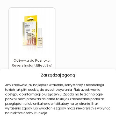
Odżywka do Paznokci
Revers Instant Effect 8w1
z Witaminą E
Zarządzaj zgodą
11,45
zł
Dodaj do koszyka
Aby zapewnić jak najlepsze wrażenia, korzystamy z technologii,
takich jak pliki cookie, do przechowywania i/lub uzyskiwania
dostępu do informacji o urządzeniu. Zgoda na te technologie
pozwoli nam przetwarzać dane, takie jak zachowanie podczas
przeglądania lub unikalne identyfikatory na tej stronie. Brak
wyrażenia zgody lub wycofanie zgody może niekorzystnie wpłynąć
Revers Cosmetics
na niektóre cechy i funkcje.