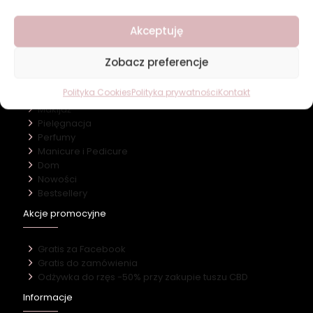
O firmie
Akceptuję
Nasz marki
Kontakt
Zobacz preferencje
Kategorie
Polityka Cookies
Polityka prywatności
Kontakt
Makijaż
Pielęgnacja
Perfumy
Manicure i Pedicure
Dom
Nowości
Bestsellery
Akcje promocyjne
Gratis za Facebook
Gratis do zamówienia
Odżywka do rzęs -50% przy zakupie tuszu CBD
Informacje