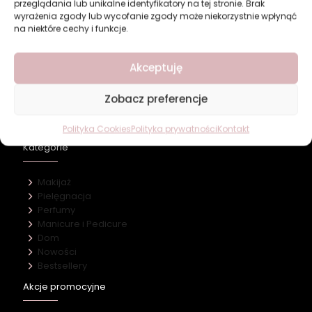
przeglądania lub unikalne identyfikatory na tej stronie. Brak
wyrażenia zgody lub wycofanie zgody może niekorzystnie wpłynąć
na niektóre cechy i funkcje.
Revers Cosmetics
Akceptuję
Zobacz preferencje
O firmie
Nasz marki
Kontakt
Polityka Cookies
Polityka prywatności
Kontakt
Kategorie
Makijaż
Pielęgnacja
Perfumy
Manicure i Pedicure
Dom
Nowości
Bestsellery
Akcje promocyjne