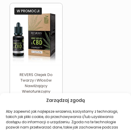
W PROMOCJI
REVERS Olejek Do
Twarzy i Włosów
Nawilżający
Wielofunkcyjny
Pierwotna
Aktualna
11,49
zł
18,76
zł
Zarządzaj zgodą
cena
cena
wynosiła:
wynosi:
Najniższa cena w ciągu
Aby zapewnić jak najlepsze wrażenia, korzystamy z technologii,
ostatnich 30 dni:
11,49
zł
18,76 zł.
11,49 zł.
takich jak pliki cookie, do przechowywania i/lub uzyskiwania
dostępu do informacji o urządzeniu. Zgoda na te technologie
Dodaj do koszyka
pozwoli nam przetwarzać dane, takie jak zachowanie podczas