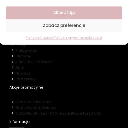
O firmie
Akceptuję
Nasz marki
Kontakt
Zobacz preferencje
Kategorie
Polityka Cookies
Polityka prywatności
Kontakt
Makijaż
Pielęgnacja
Perfumy
Manicure i Pedicure
Dom
Nowości
Bestsellery
Akcje promocyjne
Gratis za Facebook
Gratis do zamówienia
Odżywka do rzęs -50% przy zakupie tuszu CBD
Informacje