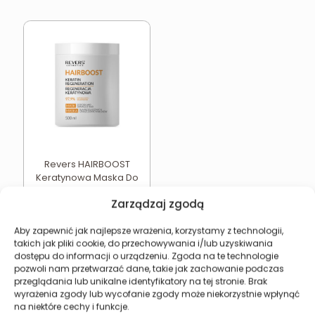
Revers HAIRBOOST
Keratynowa Maska Do
Włosów Regenerująca
Zarządzaj zgodą
29,49
zł
Dodaj do koszyka
Aby zapewnić jak najlepsze wrażenia, korzystamy z technologii,
takich jak pliki cookie, do przechowywania i/lub uzyskiwania
dostępu do informacji o urządzeniu. Zgoda na te technologie
pozwoli nam przetwarzać dane, takie jak zachowanie podczas
przeglądania lub unikalne identyfikatory na tej stronie. Brak
wyrażenia zgody lub wycofanie zgody może niekorzystnie wpłynąć
Revers Cosmetics
na niektóre cechy i funkcje.