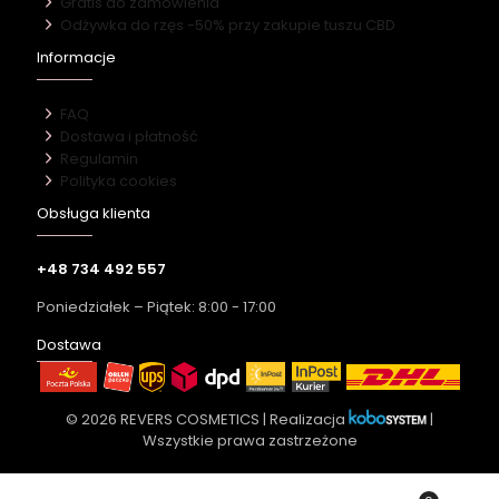
Gratis do zamówienia
Odżywka do rzęs -50% przy zakupie tuszu CBD
Informacje
FAQ
Dostawa i płatność
Regulamin
Polityka cookies
Obsługa klienta
+48 734 492 557
Poniedziałek – Piątek: 8:00 - 17:00
Dostawa
© 2026 REVERS COSMETICS | Realizacja
|
Wszystkie prawa zastrzeżone