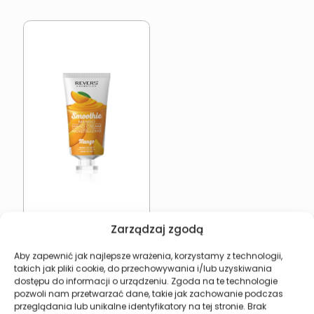
Krem do rąk Revers
Zarządzaj zgodą
Smoothie Mango –
Nawilżający i odżywczy
5,94
zł
Aby zapewnić jak najlepsze wrażenia, korzystamy z technologii,
takich jak pliki cookie, do przechowywania i/lub uzyskiwania
dostępu do informacji o urządzeniu. Zgoda na te technologie
Dodaj do koszyka
pozwoli nam przetwarzać dane, takie jak zachowanie podczas
przeglądania lub unikalne identyfikatory na tej stronie. Brak