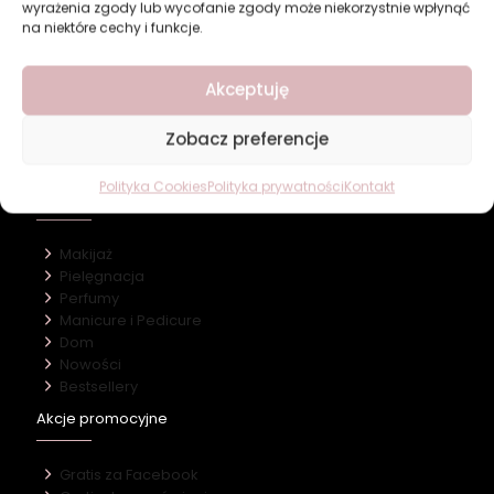
wyrażenia zgody lub wycofanie zgody może niekorzystnie wpłynąć
na niektóre cechy i funkcje.
Revers Cosmetics
Akceptuję
O firmie
Zobacz preferencje
Nasz marki
Kontakt
Polityka Cookies
Polityka prywatności
Kontakt
Kategorie
Makijaż
Pielęgnacja
Perfumy
Manicure i Pedicure
Dom
Nowości
Bestsellery
Akcje promocyjne
Gratis za Facebook