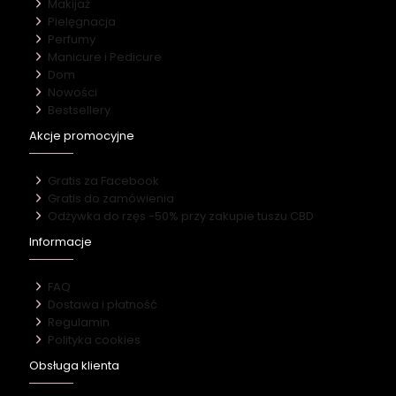
Makijaż
Pielęgnacja
Perfumy
Manicure i Pedicure
Dom
Nowości
Bestsellery
Akcje promocyjne
Gratis za Facebook
Gratis do zamówienia
Odżywka do rzęs -50% przy zakupie tuszu CBD
Informacje
FAQ
Dostawa i płatność
Regulamin
Polityka cookies
Obsługa klienta