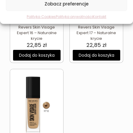
Zobacz preferencje
Polityka Cookies
Polityka prywatności
Kontakt
Podkład wygładzający
Podkład wygładzający
Revers Skin Visage
Revers Skin Visage
Expert 16 – Naturalne
Expert 17 – Naturalne
krycie
krycie
22,85
zł
22,85
zł
Dodaj do koszyka
Dodaj do koszyka