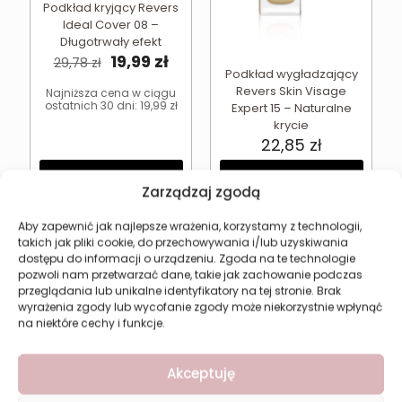
Podkład kryjący Revers
Ideal Cover 08 –
Długotrwały efekt
Pierwotna
Aktualna
19,99
zł
29,78
zł
Podkład wygładzający
cena
cena
Revers Skin Visage
wynosiła:
wynosi:
Najniższa cena w ciągu
ostatnich 30 dni:
19,99
zł
Expert 15 – Naturalne
29,78 zł.
19,99 zł.
krycie
22,85
zł
Dodaj do koszyka
Dodaj do koszyka
Zarządzaj zgodą
Aby zapewnić jak najlepsze wrażenia, korzystamy z technologii,
takich jak pliki cookie, do przechowywania i/lub uzyskiwania
dostępu do informacji o urządzeniu. Zgoda na te technologie
pozwoli nam przetwarzać dane, takie jak zachowanie podczas
przeglądania lub unikalne identyfikatory na tej stronie. Brak
wyrażenia zgody lub wycofanie zgody może niekorzystnie wpłynąć
na niektóre cechy i funkcje.
Akceptuję