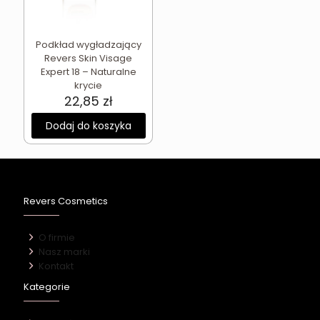
Podkład wygładzający
Revers Skin Visage
Expert 18 – Naturalne
krycie
22,85
zł
Dodaj do koszyka
Revers Cosmetics
O firmie
Nasz marki
Kontakt
Kategorie