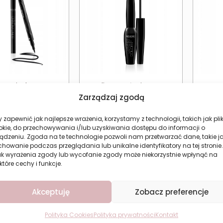
er w pisaku czarny
Eyeliner w płynie czarny
K
UNISLIM precyzyjny
Revers LONG LASTING
auto
Zarządzaj zgodą
COLOR
9,34
zł
12,84
zł
 zapewnić jak najlepsze wrażenia, korzystamy z technologii, takich jak plik
okie, do przechowywania i/lub uzyskiwania dostępu do informacji o
aj do koszyka
Dodaj do koszyka
Do
ądzeniu. Zgoda na te technologie pozwoli nam przetwarzać dane, takie j
howanie podczas przeglądania lub unikalne identyfikatory na tej stronie.
ak wyrażenia zgody lub wycofanie zgody może niekorzystnie wpłynąć na
które cechy i funkcje.
Akceptuję
Zobacz preferencje
Polityka Cookies
Polityka prywatności
Kontakt