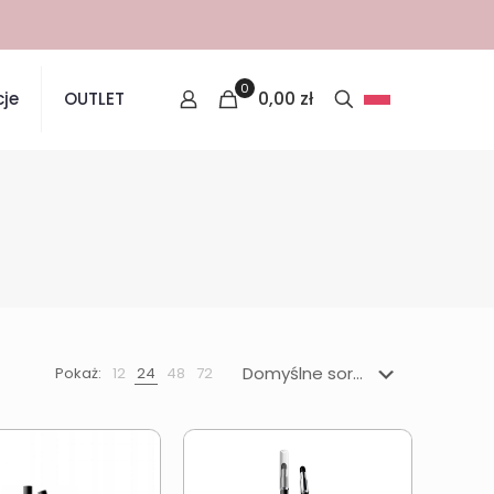
0
0,00
zł
je
OUTLET
Pokaż:
12
24
48
72