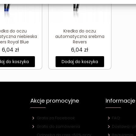
edka do oczu
Kredka do oczu
tyczna niebieska
automatyczna srebrna
ers Royal Blue
Revers
6,04
zł
6,04
zł
aj do koszyka
Dodaj do koszyka
Akcje promocyjne
Informacje
Gratis za Facebook
FAQ
Gratis do zamówienia
Dostawa i p
Odżywka do rzęs -50% przy
Regulamin