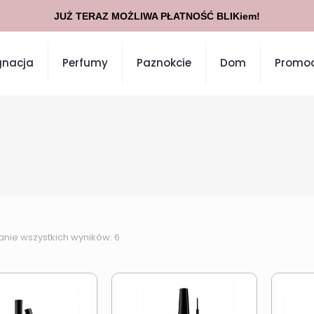
JUŻ TERAZ MOŻLIWA PŁATNOŚĆ BLIKiem!
gnacja
Perfumy
Paznokcie
Dom
Promoc
anie wszystkich wyników: 6