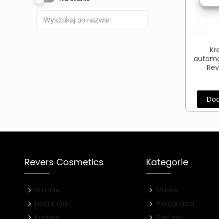
Kr
automa
Rev
Dod
Revers Cosmetics
Kategorie
O firmie
Makijaż
Nasz marki
Pielęgnacja
Kontakt
Perfumy