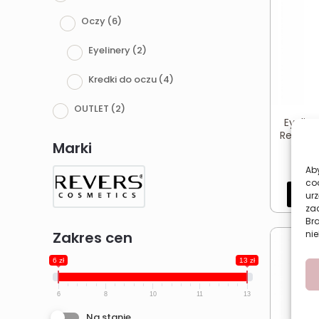
Oczy
(6)
Eyelinery
(2)
Kredki do oczu
(4)
OUTLET
(2)
Eyelin
Revers 
Marki
Aby
co
Dod
urz
zac
Br
Zakres cen
nie
6 zł
13 zł
6
8
10
11
13
Na stanie