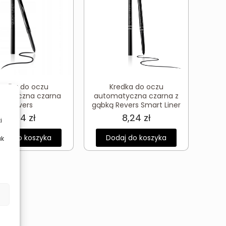
redka do oczu
Kredka do oczu
matyczna czarna
automatyczna czarna z
Revers
gąbką Revers Smart Liner
6,04
zł
8,24
zł
i
daj do koszyka
Dodaj do koszyka
ak